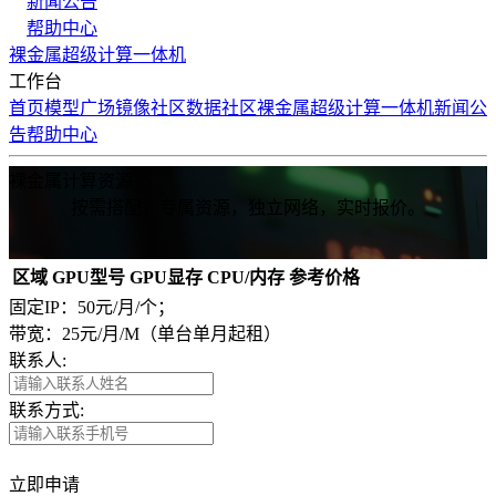
新闻公告
帮助中心
裸金属
超级计算
一体机
工作台
首页
模型广场
镜像社区
数据社区
裸金属
超级计算
一体机
新闻公
告
帮助中心
裸金属计算资源
按需搭配，专属资源，独立网络，实时报价。
区域
GPU型号
GPU显存
CPU/内存
参考价格
固定IP：50元/月/个；
带宽：25元/月/M（单台单月起租）
联系人:
联系方式:
立即申请