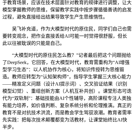
于教育场景，应该在技术层面针对教育的规律进行调整，让大
模型掌握教师的思维，保留教学实践中按步骤循循善诱的启发
过程，避免直接给出结果导致学生产生思维惰性。
吴飞补充道，作为大模型时代的原住民，同学们自己也需
要转变观念，把作业直接丢给AI可能一时觉得很舒服，但长
此以往被耽误的只能是自己。
“大模型时代的原住民怎么教？”记者最后把这个问题抛给
了DeepSeek，它回答，在大模型时代，教育需重构为“AI增强
型学习生态”：以人机协作为核心，将知识传授转为思维锻
造。教师应转型为“认知架构师”，指导学生掌握三大核心能力
——精准定义问题（设计AI提示词）、交叉验证结果（识别
模型幻觉）、重组创新方案（人机互补共创）。课堂形态可迭
代为“双轨制”：基础技能由AI个性辅导，高阶课程专注人类独
有能力培养，如价值判断、复杂系统分析和伦理推演。真正的
教育不是对抗技术洪流，而是教会学生驾驭浪潮。教育者需率
先实践：把每次技术颠覆都变为活教材，让课堂始终比AI快
半步。