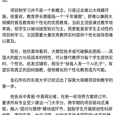
加。
项目制学习并不是一个新概念，只是过去难以大规模开
展。徐童说，教育界长期面临一个“千年难题”，即难以兼顾大
规模的普及教育和个性化的优质教育。当前主流授课式教学效
率高，但学生以被动接受知识为主，而更能激发学生主动性的
项目制学习，又因需要大量优秀教师实时提供个性化指导而难
以普及。
现在，他欣喜地看到，大模型技术或可破解此困局——其
强大的能力与低成本的特性，可以替代教师为每个学生提供实
时、个性化、启发式辅导，相当于“给每人发一个AI孔子”，有
望实现真正的因材施教，使规模化的个性化教育成为可能。
金石所在的东南大学已经迈出了探索大规模项目制教学的
第一步。
他告诉中青报·中青网记者，在新一轮培养方案修订中，
要求所有专业至少建设一门大学分、跨学期的项目驱动式课
程，融入“提问与猜想”模块或环节，鼓励学生开展原创性科研