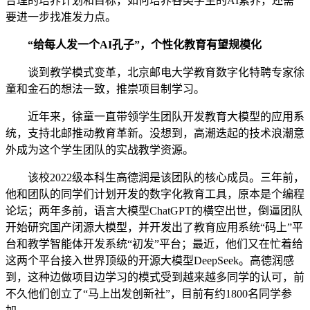
合理的培养计划和目标，如何培养各类学生的AI素养，还需
要进一步找准发力点。
“给每人发一个AI孔子”，个性化教育有望规模化
谈到教学模式变革，北京邮电大学教育数字化特聘专家徐
童和金石的想法一致，推崇项目制学习。
近年来，徐童一直带领学生团队开发教育大模型的应用系
统，支持北邮推动教育革新。没想到，高潮迭起的技术浪潮意
外成为这个学生团队的实战教学资源。
该校2022级本科生高德润是该团队的核心成员。三年前，
他和团队的同学们计划开发的数字化教育工具，原本是个编程
论坛；两年多前，语言大模型ChatGPT的横空出世，倒逼团队
开始研究国产闭源大模型，并开发出了教育应用系统“码上”平
台和教学智能体开发系统“初发”平台；最近，他们又在忙着给
这两个平台接入世界顶级的开源大模型DeepSeek。高德润感
到，这种边做项目边学习的模式受到越来越多同学的认可，前
不久他们创立了“马上出发创新社”，目前有约1800名同学参