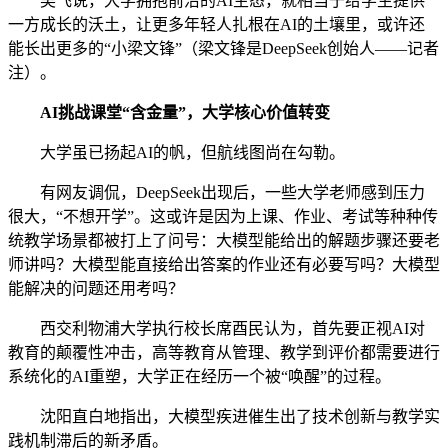
吴飞说，大学拥抱前沿的AI生态，就相当于给学生提供
一方成长的沃土，让更多年轻人扎根在AI的土壤里，或许还
能长出更多的“小梁文锋”（梁文锋是DeepSeek创始人——记者
注）。
AI挑战课堂“含金量”，大学核心价值转变
大学虽已扬起AI的帆，但航线图尚在勾勒。
有网友调侃，DeepSeek出现后，一些大学老师感到压力
很大，“不想开学”。这或许是因为上课、作业、考试等种种传
统教学场景都被打上了问号：大模型能给出的解题步骤还要老
师讲吗？大模型能直接给出答案的作业还有必要写吗？大模型
能解决的问题还用考吗？
西交利物浦大学执行校长席酉民认为，首先要正视AI对
教育的颠覆性冲击，高等教育从管理、教学到评价都需要进行
系统化的AI重塑，大学正在经历一个被“唤醒”的过程。
沈阳直白地指出，大模型疾进催生出了技术创新与教学实
践机制滞后的新矛盾。