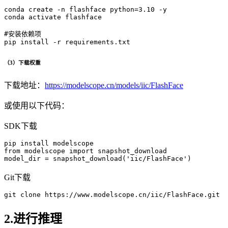
conda
 create -n flashface python=
3
.
10
conda
 activate flashface

#安装依赖项
pip
（3）下载权重
下载地址：
https://modelscope.cn/models/iic/FlashFace
或使用以下代码：
SDK下载
from
 modelscope 
import
 snapshot_download

model_dir = snapshot_download(
'iic/FlashFace'
Git下载
git
2.进行推理