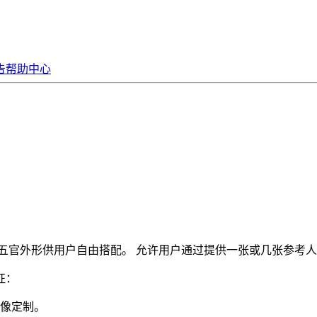
告
帮助中心
头型、‌五官外形供用户自由搭配。‌ 允许用户通过提供一张或几张参
征：
像定制。