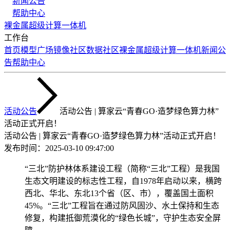
新闻公告
帮助中心
裸金属
超级计算
一体机
工作台
首页
模型广场
镜像社区
数据社区
裸金属
超级计算
一体机
新闻公
告
帮助中心
活动公告
活动公告 | 算家云“青春GO·造梦绿色算力林”
活动正式开启！
活动公告 | 算家云“青春GO·造梦绿色算力林”活动正式开启！
发布时间：
2025-03-10 09:47:00
“三北”防护林体系建设工程（简称“三北”工程）是我国
生态文明建设的标志性工程，自1978年启动以来，横跨
西北、华北、东北13个省（区、市），覆盖国土面积
45%。“三北”工程旨在通过防风固沙、水土保持和生态
修复，构建抵御荒漠化的“绿色长城”，守护生态安全屏