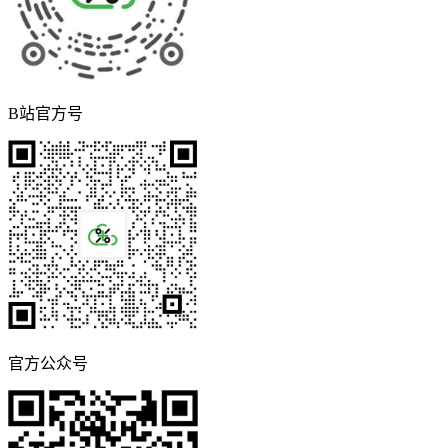
B站官方号
官方公众号