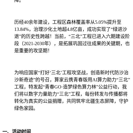
障。
历经40余年建设，工程区森林覆盖率从5.05%提升至
13.84%，治理沙化土地超4.8亿亩，成功实现了“绿进沙
退”的历史性跨越！当前，“三北”工程已进入六期建设阶
段（2021-2030年），是拓展巩固过往成果的关键期，也
是重要的攻坚期！
为响应国家“打好‘三北’工程攻坚战，创造新时代防沙治
沙新奇迹”的号召，算家云携青春版用AI算力助力“三北”
工程，特发起“青春GO·造梦绿色算力林”公益行动，我
们将以数字力量助力“三北”工程，每份转发与传播都将
转化为真实的公益捐赠，共同筑牢北疆生态屏障，守护
绿色家园。
一、
活动
时间