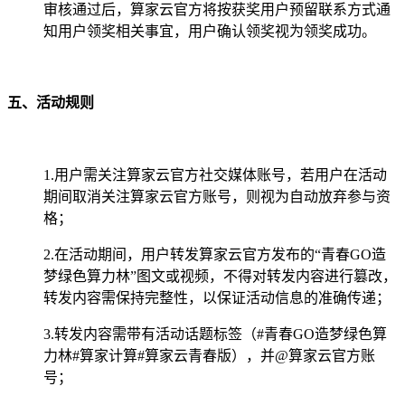
审核通过后，算家云官方将按获奖用户预留联系方式通
知用户领奖相关事宜，用户确认领奖视为领奖成功。
五、
活动规则
1.用户需关注算家云官方社交媒体账号，若用户在活动
期间取消关注算家云官方账号，则视为自动放弃参与资
格；
2.在活动期间，用户转发算家云官方发布的“青春GO造
梦绿色算力林”图文或视频，不得对转发内容进行篡改，
转发内容需保持完整性，以保证活动信息的准确传递；
3.转发内容需带有活动话题标签（#青春GO造梦绿色算
力林#算家计算#算家云青春版），并@算家云官方账
号；