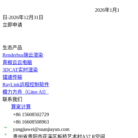
2026年1月1
日-2026年12月31
日
立即申请
生态产品
Renderbus瑞云渲染
青椒云云电脑
3DCAT实时渲染
镭速传输
RayLink远程控制软件
模力方舟（Gitee AI）
联系我们
算家计算
+86 15608502729
+86 16608508963
yangjiawei@suanjiayun.com
贵州省贵阳市花溪区板桥艺术村A57 R空间