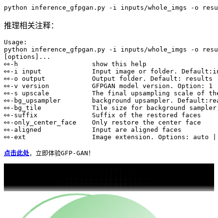
python
 inference_gfpgan.py -i inputs/whole_imgs -o resu
推理相关注释：
Usage:
python inference_gfpgan.py -i inputs/whole_imgs -o resu
[options]...

👀️-h                   show this help

👀️-i input             Input image 
or
 folder. 
Default
:i
👀️-o output            Output folder. 
Default
: results

👀️-v version           GFPGAN model version. 
Option
: 
1
 
👀️-s upscale           The final upsampling scale 
of
 th
👀️-bg_upsampler        background upsampler. 
Default
:re
👀️-bg_tile             Tile size 
for
 background sampler
👀️-suffix              Suffix 
of
 the restored faces

👀️-only_center_face    Only restore the center face

👀️-aligned             Input are aligned faces

👀️-ext                 Image extension. Options: 
auto
 |
点击此处
，立即体验GFP-GAN！