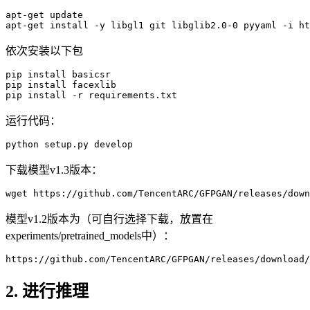
apt
apt
-get install -y libgl
1
 git libglib
2
.
0
-
0
依次安装以下包
pip 
install
 basicsr

pip 
install
 facexlib

pip 
install
运行代码：
python
下载模型v1.3版本：
wget
 https://github.com/TencentARC/GFPGAN/releases/down
模型v1.2版本为（可自行选择下载，放置在
experiments/pretrained_models中）：
https
://github.com/TencentARC/GFPGAN/releases/download/
2. 进行推理