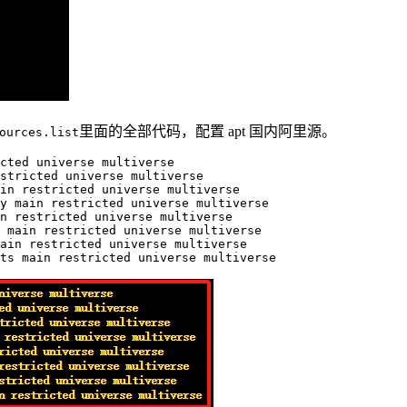
里面的全部代码，配置 apt 国内阿里源。
ources.list
cted universe multiverse

stricted universe multiverse

in restricted universe multiverse

y main restricted universe multiverse

n restricted universe multiverse

 main restricted universe multiverse

ain restricted universe multiverse
