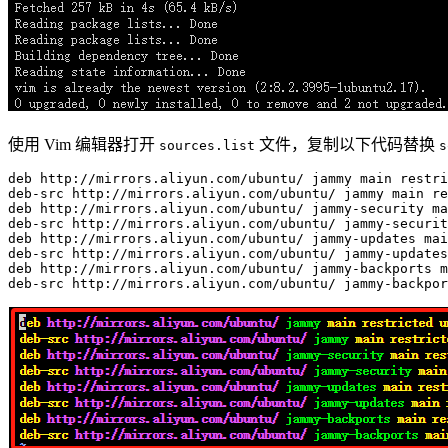
使用 Vim 编辑器打开
文件，复制以下代码替换
sources.list
s
deb
 http://mirrors.aliyun.com/ubuntu/ jammy main restri
deb-src http://mirrors.aliyun.com/ubuntu/ jammy main re
deb http://mirrors.aliyun.com/ubuntu/ jammy-security ma
deb-src http://mirrors.aliyun.com/ubuntu/ jammy-securit
deb http://mirrors.aliyun.com/ubuntu/ jammy-updates mai
deb-src http://mirrors.aliyun.com/ubuntu/ jammy-updates
deb http://mirrors.aliyun.com/ubuntu/ jammy-backports m