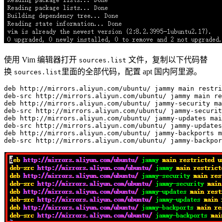
使用 Vim 编辑器打开
文件，复制以下代码替
sources.list
换
里面的全部代码，配置 apt 国内阿里源。
sources.list
deb
 http://mirrors.aliyun.com/ubuntu/ jammy main restri
deb-src http://mirrors.aliyun.com/ubuntu/ jammy main re
deb http://mirrors.aliyun.com/ubuntu/ jammy-security ma
deb-src http://mirrors.aliyun.com/ubuntu/ jammy-securit
deb http://mirrors.aliyun.com/ubuntu/ jammy-updates mai
deb-src http://mirrors.aliyun.com/ubuntu/ jammy-updates
deb http://mirrors.aliyun.com/ubuntu/ jammy-backports m