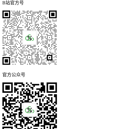
B站官方号
官方公众号