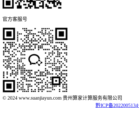
官方客服号
© 2024 www.suanjiayun.com 贵州算家计算服务有限公司
黔ICP备202200513