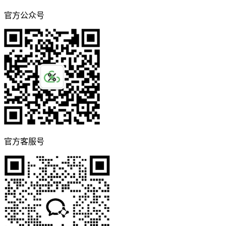
官方公众号
官方客服号