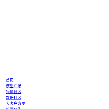
首页
模型广场
镜像社区
数据社区
大客户方案