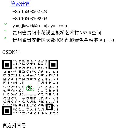
算家计算
+86 15608502729
+86 16608508963
yangjiawei@suanjiayun.com
贵州省贵阳市花溪区板桥艺术村A57 R空间
贵州省贵安新区大数据科创城绿色金融港-A1-15-6
CSDN号
官方抖音号