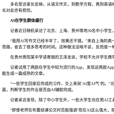
多名受访家长反映，从语文作文，到数学方程，再到英语听力，
长对此亦有担忧。
AI在学生群体盛行
记者近日随机采访了北京、上海、贵州等地30名中小学生，
“我用AI写作文已经半年了，效果还不错。”来自上海的高一
思路，省去了很多思考的时间。这种做法没啥不妥，反而是一种
在贵州贵阳某中学读寄宿的王泽龙说，学校不允许学生携带手
记者试用了两款在学生中较为流行的App，发现这两款Ap
能生成一篇成熟的文章。
“一些学生回家后完成的习作，交上来就‘AI里AI气’的。
面，判断学生的作业是否由AI辅助完成。
记者采访发现，除了中小学生外，一些大学生也在用AI工
“即使老师在布置结课论文时百般强调‘现在AI这么强大，禁