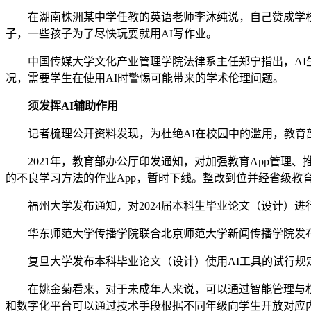
在湖南株洲某中学任教的英语老师李沐纯说，自己赞成学校开
子，一些孩子为了尽快玩耍就用AI写作业。
中国传媒大学文化产业管理学院法律系主任郑宁指出，AI生
况，需要学生在使用AI时警惕可能带来的学术伦理问题。
须发挥AI辅助作用
记者梳理公开资料发现，为杜绝AI在校园中的滥用，教育
2021年，教育部办公厅印发通知，对加强教育App管理、
的不良学习方法的作业App，暂时下线。整改到位并经省级教
福州大学发布通知，对2024届本科生毕业论文（设计）进
华东师范大学传播学院联合北京师范大学新闻传播学院发布《
复旦大学发布本科毕业论文（设计）使用AI工具的试行规定
在姚金菊看来，对于未成年人来说，可以通过智能管理与权限
和数字化平台可以通过技术手段根据不同年级向学生开放对应内