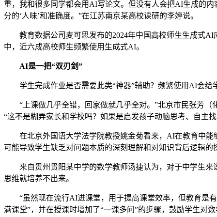
重，我和很多同学都会用AI写论文。但没有人会把AI生成的
分的‘人味’和准确度。”在江苏南京某高校读研的李婷说。
教育数据公司麦可思发布的2024年中国高校师生生成式AI
中，近六成高校师生频繁使用生成式AI。
AI是一把“双刃剑”
学生完成作业是否需要此类“神器”辅助？频繁使用AI会给
“上课做几乎全错，回家做就几乎全对。”北京市民张芳（化名
“这不是糊弄家长和学校吗？如果是启发孩子动脑思考、自主找
在北京外国语大学法学院教授姚金菊看来，AI在教育中能够
可能导致学生缺乏对问题本质的深刻理解和对知识背后逻辑的
来自贵州贵阳某中学的数学教师汤捷认为，对于中学生来说，
思维就培养不出来。
“虽然现在流行AI进课堂，用于提高课堂效率，但教育是有温
满课堂”，并在授课时增加了“一课多问”的步骤，鼓励学生对