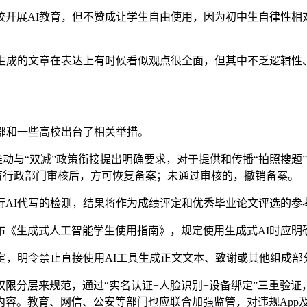
展AI教育，但不赞成让学生自由使用，因为初中生自律性相
成的文章在表达上有时候看似观点很全面，但其中不乏逻辑性
部和一些高校出台了相关举措。
推动与“双减”政策衔接提出明确要求，对于提供和传播“拍照搜
育行政部门审核后，方可恢复备案；未通过审核的，撤销备案。
行AI代写的检测，结果将作为成绩评定和优秀毕业论文评选的参
生成式人工智能学生使用指南》，规定使用生成式AI时应明确
，明令禁止直接使用AI工具生成正文文本、致谢或其他组成部分
分层来规范，通过“实名认证+人脸识别+设备绑定”三重验证，
容。教育、网信、公安等部门也应联合加强监管，对违规App