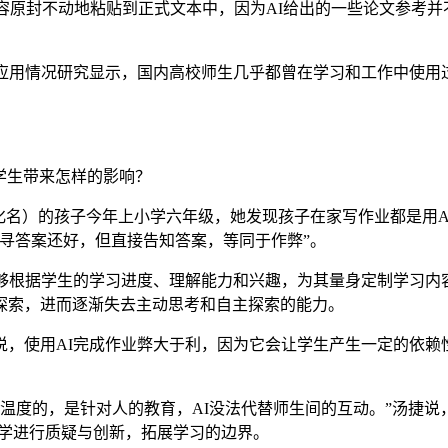
内容原封不动地粘贴到正式文本中，因为AI给出的一些论文参考
应用情况研究显示，国内高校师生几乎都曾在学习和工作中使用过
学生带来怎样的影响？
）的孩子今年上小学六年级，她发现孩子在家写作业都是用AI工
寻答案还好，但直接告知答案，等同于作弊”。
根据学生的学习进度、理解能力和兴趣，为其量身定制学习内
探索，进而逐渐失去主动思考和自主探索的能力。
使用AI完成作业弊大于利，因为它会让学生产生一定的依赖性
度的，是针对人的教育，AI没法代替师生间的互动。”汤捷说
数学进行质疑与创新，拓展学习的边界。