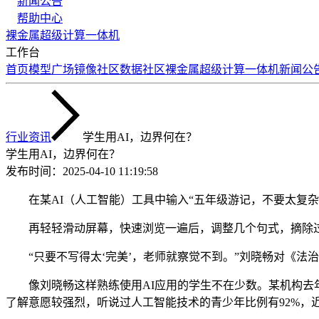
新闻公告
帮助中心
裸金属
超级计算
一体机
工作台
首页
模型广场
镜像社区
数据社区
裸金属
超级计算
一体机
新闻公
行业资讯
学生用AI，边界何在？
学生用AI，边界何在？
发布时间：
2025-04-10 11:19:58
在某AI（人工智能）工具中输入“五年级游记，不要太复杂
再轻轻滑动屏幕，快速浏览一遍后，调整几个句式，摘除过
“只要不写得太‘完美’，老师就察觉不到。”刘晓畅对《法治日
像刘晓畅这样熟练使用AI应用的学生不在少数。某机构去年
了解意愿较强烈，听说过人工智能技术的青少年比例有92%，