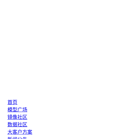
首页
模型广场
镜像社区
数据社区
大客户方案