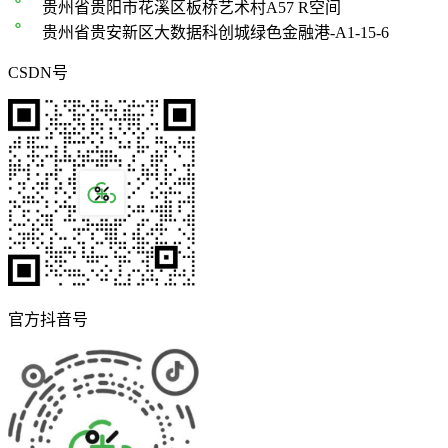
贵州省贵阳市花溪区板桥艺术村A57 R空间
贵州省贵安新区大数据科创城绿色金融港-A1-15-6
CSDN号
官方抖音号