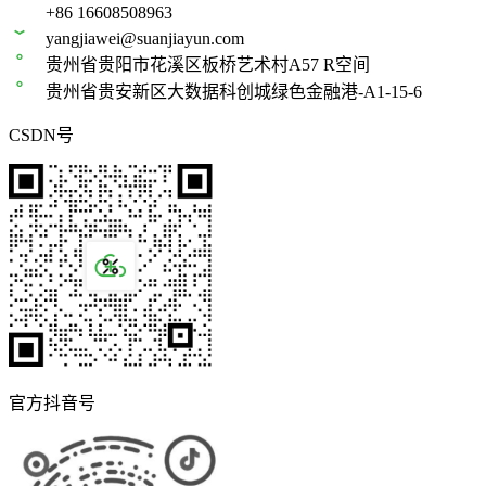
+86 16608508963
yangjiawei@suanjiayun.com
贵州省贵阳市花溪区板桥艺术村A57 R空间
贵州省贵安新区大数据科创城绿色金融港-A1-15-6
CSDN号
官方抖音号