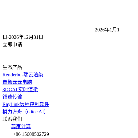
2026年1月1
日-2026年12月31
日
立即申请
生态产品
Renderbus瑞云渲染
青椒云云电脑
3DCAT实时渲染
镭速传输
RayLink远程控制软件
模力方舟（Gitee AI）
联系我们
算家计算
+86 15608502729