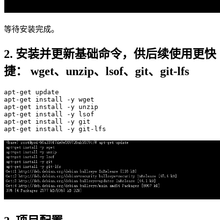
等待安装完成。
2. 安装并更新基础命令，供后续使用更快
捷： wget、unzip、lsof、git、git-lfs
apt-
get
update
apt-
get
 install -y wget

apt-
get
 install -y unzip

apt-
get
 install -y lsof

apt-
get
 install -y git

apt-
get