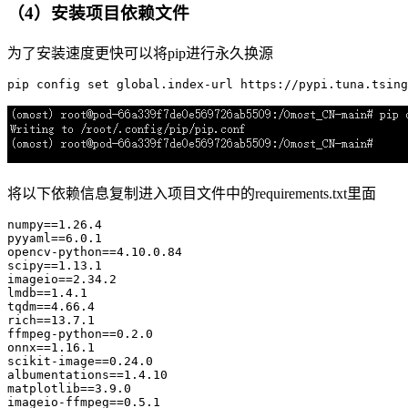
（4）安装项目依赖文件
为了安装速度更快可以将pip进行永久换源
pip config 
set
global
.index-url https:
//pypi.tuna.tsing
将以下依赖信息复制进入项目文件中的requirements.txt里面
numpy
==
1
.
26
.
4
pyyaml
==
6
.
0
.
1
opencv
-python==
4.10.0.84
scipy
==
1
.
13
.
1
imageio
==
2
.
34
.
2
lmdb
==
1
.
4
.
1
tqdm
==
4
.
66
.
4
rich
==
13
.
7
.
1
ffmpeg
-python==
0
.
2
.
0
onnx
==
1
.
16
.
1
scikit
-image==
0
.
24
.
0
albumentations
==
1
.
4
.
10
matplotlib
==
3
.
9
.
0
imageio
-ffmpeg==
0
.
5
.
1