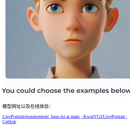
模型网址以及在线体验：
LivePortrait/requirements_base.txt at main · KwaiVGI/LivePortrait ·
GitHub