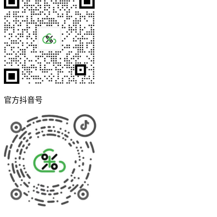
官方抖音号