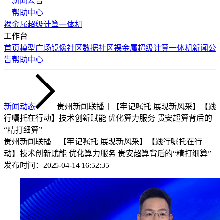
新闻公告
帮助中心
裸金属
超级计算
一体机
工作台
首页
模型广场
镜像社区
数据社区
裸金属
超级计算
一体机
新闻公
告
帮助中心
新闻动态
贵州新闻联播丨【牢记嘱托 展现新风采】【践
行嘱托在行动】技术创新赋能 优化算力服务 贵安超算背后的
“精打细算”
贵州新闻联播丨【牢记嘱托 展现新风采】【践行嘱托在行
动】技术创新赋能 优化算力服务 贵安超算背后的“精打细算”
发布时间：
2025-04-14 16:52:35