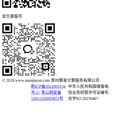
官方客服号
© 2024 www.suanjiayun.com 贵州算家计算服务有限公司
黔ICP备2022005134
中华人民共和国增值电
号-2
|
贵公网安备
信业务经营许可证编号:
52011102003053号
合字B2-20250467