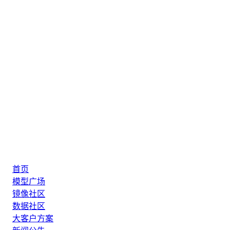
首页
模型广场
镜像社区
数据社区
大客户方案