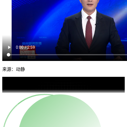
来源：动静