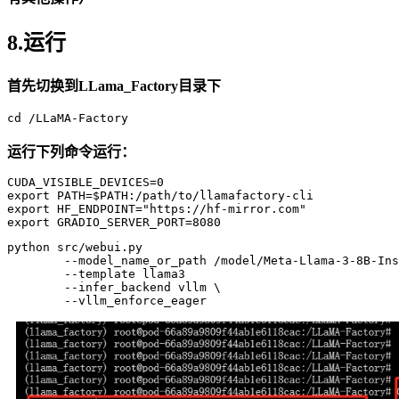
8.运行
首先切换到LLama_Factory目录下
cd /LLaMA-Factory
运行下列命令运行：
CUDA_VISIBLE_DEVICES=
0
export PATH=
$PATH
:/path/to/llamafactory-cli
export HF_ENDPOINT=
"https://hf-mirror.com"
export GRADIO_SERVER_PORT=
8080
python src/webui.py 

--model_name_or_path /model/Meta-Llama-3-8B-Ins
--template llama3 
--infer_backend vllm \
--vllm_enforce_eager