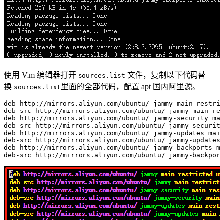
使用 Vim 编辑器打开
文件，复制以下代码替
sources.list
换
里面的全部代码，配置 apt 国内阿里源。
sources.list
deb
 http://mirrors.aliyun.com/ubuntu/ jammy main restri
deb-src http://mirrors.aliyun.com/ubuntu/ jammy main re
deb http://mirrors.aliyun.com/ubuntu/ jammy-security ma
deb-src http://mirrors.aliyun.com/ubuntu/ jammy-securit
deb http://mirrors.aliyun.com/ubuntu/ jammy-updates mai
deb-src http://mirrors.aliyun.com/ubuntu/ jammy-updates
deb http://mirrors.aliyun.com/ubuntu/ jammy-backports m