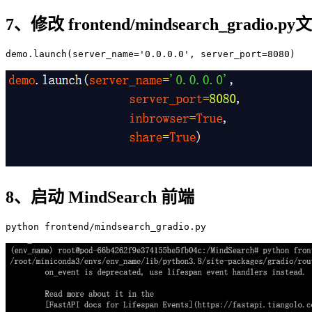
7、修改 frontend/mindsearch_gradio
demo
.launch
(server_name=
'0.0.0.0'
, server_port=
8080
8、启动 MindSearch 前端
python