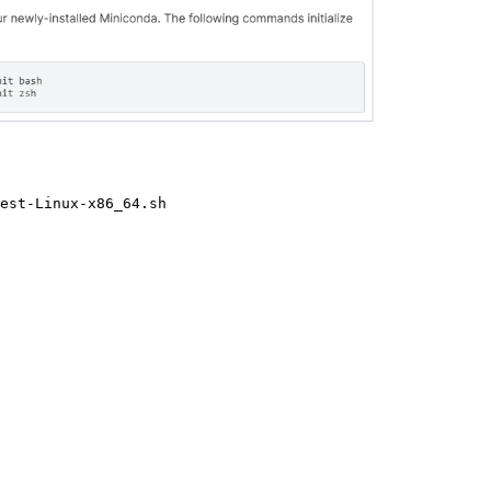
est-Linux-x
86
_
64