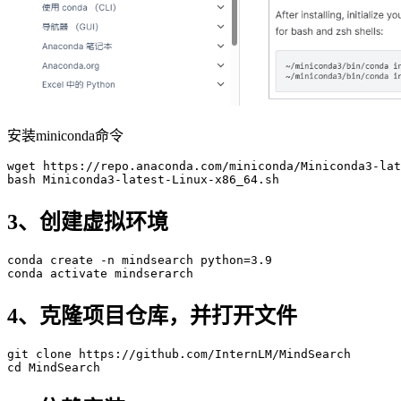
安装miniconda命令
wget
 https://repo.anaconda.com/miniconda/Miniconda
3
-lat
bash
 Miniconda
3
-latest-Linux-x
86
_
64
3、创建虚拟环境
conda
 create -n mindsearch python=
3
.
9
conda
4、克隆项目仓库，并打开文件
git
 clone https://github.com/InternLM/MindSearch
