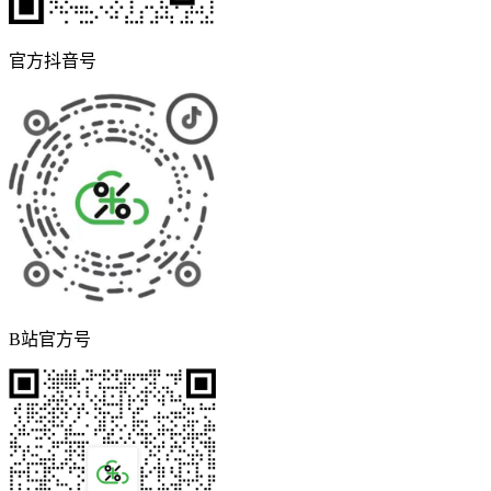
官方抖音号
B站官方号