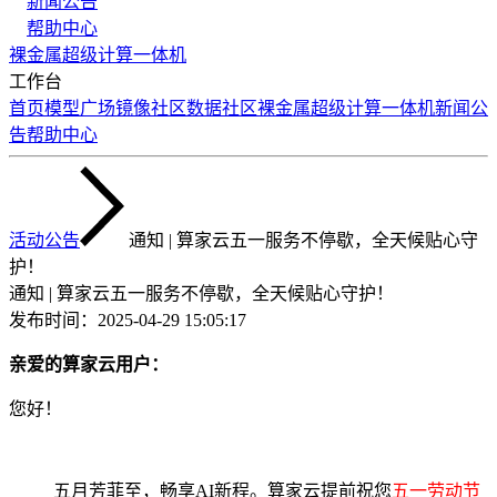
新闻公告
帮助中心
裸金属
超级计算
一体机
工作台
首页
模型广场
镜像社区
数据社区
裸金属
超级计算
一体机
新闻公
告
帮助中心
活动公告
通知 | 算家云五一服务不停歇，全天候贴心守
护！
通知 | 算家云五一服务不停歇，全天候贴心守护！
发布时间：
2025-04-29 15:05:17
亲爱的算家云用户：
您好！
五月芳菲至，畅享AI新程。算家云提前祝您
五一劳动节