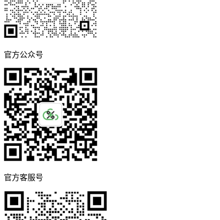
官方公众号
官方客服号