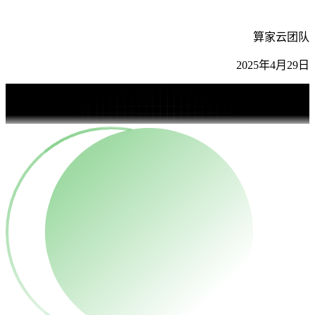
算家云团队
2025年4月29日