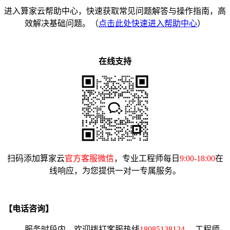
进入算家云帮助中心，快速获取常见问题解答与操作指南，高
效解决基础问题。（
点击此处快速进入帮助中心
）
在线支持
扫码添加算家云
官方客服微信
，专业工程师每日
9:00-18:00
在
线响应，为您提供一对一专属服务。
【电话咨询】
服务时段内，欢迎拨打客服热线
18085138124
，工程师