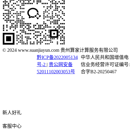
© 2024 www.suanjiayun.com 贵州算家计算服务有限公司
黔ICP备2022005134
中华人民共和国增值电
号-2
|
贵公网安备
信业务经营许可证编号:
52011102003053号
合字B2-20250467
新人好礼
客服中心