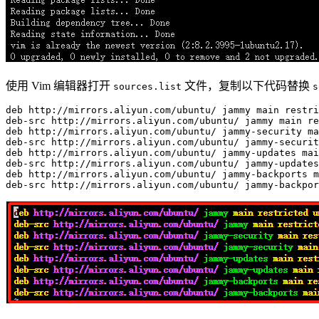
使用 Vim 编辑器打开
文件，复制以下代码替换
sources.list
s
deb
 http://mirrors.aliyun.com/ubuntu/ jammy main restri
deb-src http://mirrors.aliyun.com/ubuntu/ jammy main re
deb http://mirrors.aliyun.com/ubuntu/ jammy-security ma
deb-src http://mirrors.aliyun.com/ubuntu/ jammy-securit
deb http://mirrors.aliyun.com/ubuntu/ jammy-updates mai
deb-src http://mirrors.aliyun.com/ubuntu/ jammy-updates
deb http://mirrors.aliyun.com/ubuntu/ jammy-backports m