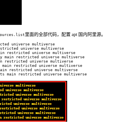
里面的全部代码，配置 apt 国内阿里源。
ources.list
cted universe multiverse

stricted universe multiverse

in restricted universe multiverse

y main restricted universe multiverse

n restricted universe multiverse

 main restricted universe multiverse

ain restricted universe multiverse
