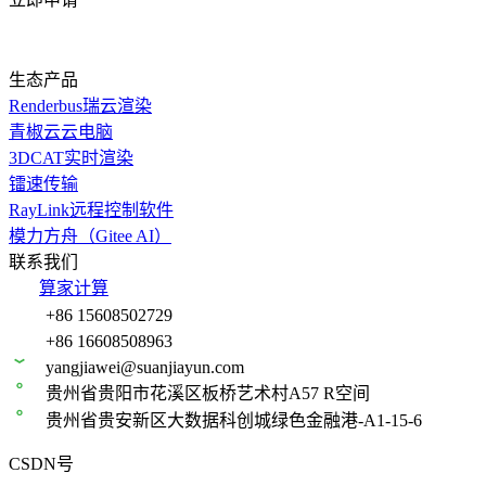
生态产品
Renderbus瑞云渲染
青椒云云电脑
3DCAT实时渲染
镭速传输
RayLink远程控制软件
模力方舟（Gitee AI）
联系我们
算家计算
+86 15608502729
+86 16608508963
yangjiawei@suanjiayun.com
贵州省贵阳市花溪区板桥艺术村A57 R空间
贵州省贵安新区大数据科创城绿色金融港-A1-15-6
CSDN号