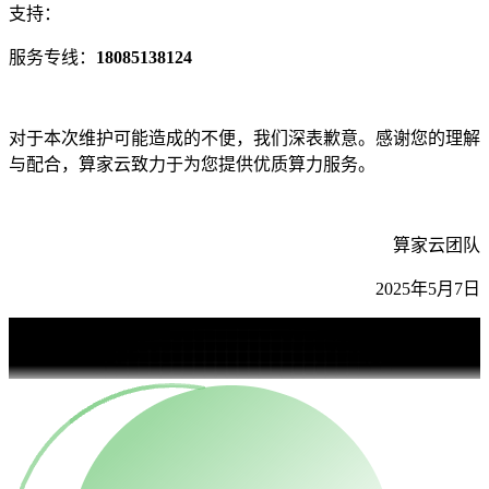
支持：
服务专线：
18085138124
对于本次维护可能造成的不便，我们深表歉意。感谢您的理解
与配合，算家云致力于为您提供优质算力服务。
算家云团队
2025年5月7日