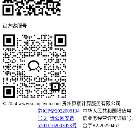
官方客服号
© 2024 www.suanjiayun.com 贵州算家计算服务有限公司
黔ICP备2022005134
中华人民共和国增值电
号-2
|
贵公网安备
信业务经营许可证编号:
52011102003053号
合字B2-20250467