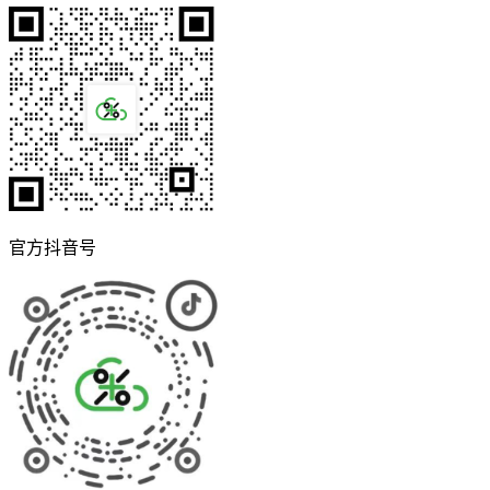
官方抖音号