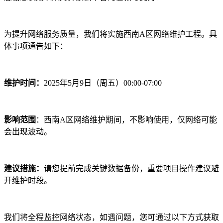
为提升网络服务质量，我们将实施西南A区网络维护工程。具
体事项通告如下：
维护时间：
2025年5月9日（周五）00:00-07:00
影响范围
：西南A区网络维护期间，不影响使用，仅
网络可能
会出现波动。
建议措施：
请您提前完成关键数据备份，重要项目操作建议避
开维护时段。
我们将全程监控网络状态，如遇问题，您可通过以下方式获取