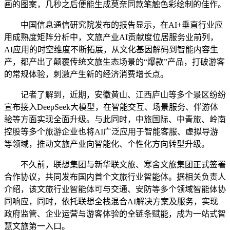
画的图案，几秒之后便能生成莫奈同款笔触色彩绘制的佳作。
中国信息通信研究院发布的报告显示，在AI+垂直行业应
用成熟度矩阵分析中，文旅产业AI贡献度位居服务业前列，
AI应用的时空维度不断拓展，从文化基因解码到智能内容生
产，都产出了颠覆传统文旅生态场景的“爆款”产品，打破游客
的常规体验，刺激产生新的经济消费增长点。
记者了解到，近期，安徽黄山、江西庐山等多个景区纷纷
宣布接入DeepSeek大模型，在智能交互、场景服务、伴游体
验等方面实现全面升级。与此同时，中旅国际、中青旅、岭南
控股等多个旅游企业也将AI广泛应用于智能客服、虚拟导游
等领域，推动文旅产业向智能化、个性化方向转型升级。
不久前，联想集团与新华联文旅、寒舍文旅集团正式签署
合作协议，共同发布国内首个文旅行业智能体。据相关负责人
介绍，该文旅行业智能体可与交通、安防等多个领域智能体协
同响应，同时，依托联想全栈混合AI解决方案及服务，实现
政府监管、企业运营与游客体验的全链条赋能，成为一站式智
慧文旅第一入口。