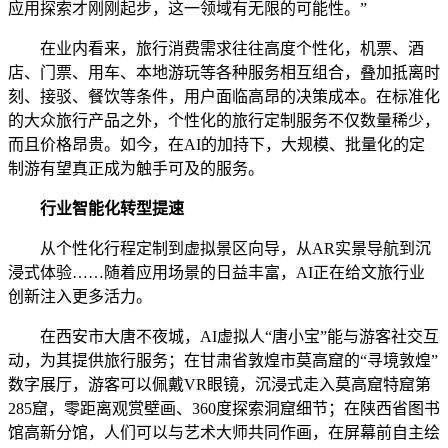
应用探索才刚刚起步，这一领域有无限的可能性。”
在业内看来，旅行消费需求往往高度个性化，机票、酒
店、门票、用车、本地游玩等各种服务相互组合，叠加抵离时
刻、接驳、餐饮等条件，用户面临高昂的决策成本。在标准化
的大众旅行产品之外，个性化的旅行定制服务不仅数量稀少，
而且价格昂贵。如今，在AI的加持下，大规模、批量化的定
制游有望真正成为触手可及的服务。
行业智能化转型提速
从个性化行程定制到虚拟景区向导，从AR实景导航到沉
浸式体验……随着应用场景的日益丰富，AI正在给文旅行业
创新注入更多活力。
在西安市大唐不夜城，AI虚拟人“唐小宝”能与游客社交互
动，为其提供旅行服务；在甘肃省敦煌市莫高窟的“寻境敦煌”
数字展厅，游客可以佩戴VR眼镜，沉浸式走入莫高窟特窟第
285窟，零距离观赏壁画、360度探索洞窟细节；在陕西省图书
馆高新分馆，人们可以与艺术大师共同作画，在屏幕前自主绘