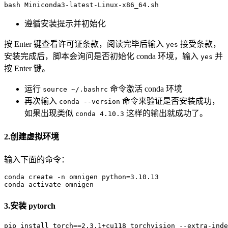
bash
 Miniconda
3
-latest-Linux-x
86
_
64
遵循安装提示并初始化
按 Enter 键查看许可证条款，阅读完毕后输入
接受条款，
yes
安装完成后，脚本会询问是否初始化 conda 环境，输入
并
yes
按 Enter 键。
运行
命令激活 conda 环境
source ~/.bashrc
再次输入
命令来验证是否安装成功，
conda --version
如果出现类似
这样的输出就成功了。
conda 4.10.3
2.创建虚拟环境
输入下面的命令：
conda
 create -n omnigen python=
3
.
10
.
13
conda
3.安装 pytorch
pip
 install torch==
2
.
3
.
1
+cu
118
 torchvision --extra-inde