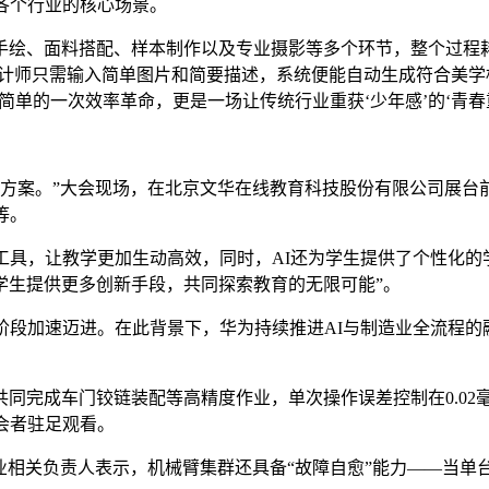
等各个行业的核心场景。
绘、面料搭配、样本制作以及专业摄影等多个环节，整个过程耗
术，设计师只需输入简单图片和简要描述，系统便能自动生成符合美
简单的一次效率革命，更是一场让传统行业重获‘少年感’的‘青春重
方案。”大会现场，在北京文华在线教育科技股份有限公司展台
等。
具，让教学更加生动高效，同时，AI还为学生提供了个性化的学
学生提供更多创新手段，共同探索教育的无限可能”。
速迈进。在此背景下，华为持续推进AI与制造业全流程的融合，
完成车门铰链装配等高精度作业，单次操作误差控制在0.02毫
会者驻足观看。
业相关负责人表示，机械臂集群还具备“故障自愈”能力——当单