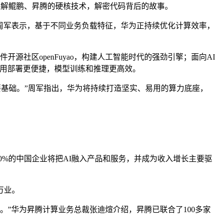
讲解鲲鹏、昇腾的硬核技术，解密代码背后的故事。
周军表示，基于不同业务负载特征，华为正持续优化计算效率，
社区openFuyao，构建人工智能时代的强劲引擎；面向AI
应用部署更便捷，模型训练和推理更高效。
要基础。”周军指出，华为将持续打造坚实、易用的算力底座，
，60%的中国企业将把AI融入产品和服务，并成为收入增长主要驱
万业。
。”华为昇腾计算业务总裁张迪煊介绍，昇腾已联合了100多家