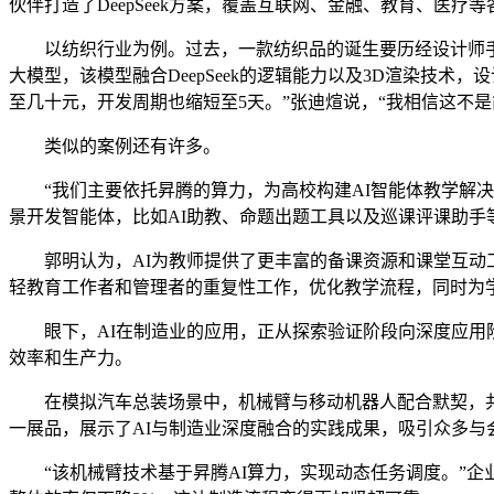
伙伴打造了DeepSeek方案，覆盖互联网、金融、教育、医疗
以纺织行业为例。过去，一款纺织品的诞生要历经设计师手
大模型，该模型融合DeepSeek的逻辑能力以及3D渲染技
至几十元，开发周期也缩短至5天。”张迪煊说，“我相信这不是
类似的案例还有许多。
“我们主要依托昇腾的算力，为高校构建AI智能体教学解决
景开发智能体，比如AI助教、命题出题工具以及巡课评课助手
郭明认为，AI为教师提供了更丰富的备课资源和课堂互动工
轻教育工作者和管理者的重复性工作，优化教学流程，同时为
眼下，AI在制造业的应用，正从探索验证阶段向深度应用阶段加
效率和生产力。
在模拟汽车总装场景中，机械臂与移动机器人配合默契，共同
一展品，展示了AI与制造业深度融合的实践成果，吸引众多与
“该机械臂技术基于昇腾AI算力，实现动态任务调度。”企