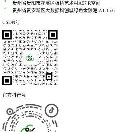
贵州省贵阳市花溪区板桥艺术村A57 R空间
贵州省贵安新区大数据科创城绿色金融港-A1-15-6
CSDN号
官方抖音号