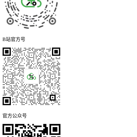
B站官方号
官方公众号