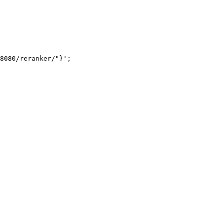
8080/reranker/"}'
;
