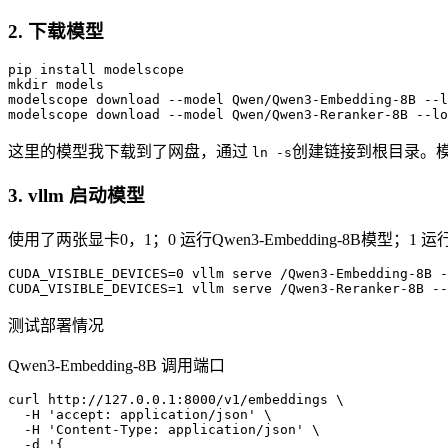
2. 下载模型
pip
mkdir
modelscope
 download --model Qwen/Qwen
3
-Embedding-
8
B --l
modelscope
 download --model Qwen/Qwen
3
-Reranker-
8
B --lo
这里的模型我下载到了网盘，通过
创建链接到根目录。
ln -s
3. vllm 启动模型
使用了两张显卡0，1；0 运行Qwen3-Embedding-8B模型；1 运行Qwe
CUDA_VISIBLE_DEVICES
=
0
 vllm serve /Qwen
3
-Embedding-
8
B -
CUDA_VISIBLE_DEVICES
=
1
 vllm serve /Qwen
3
-Reranker-
8
B --
测试部署情况
Qwen3-Embedding-8B 调用端口
curl http:
//127.0.0.1:8000/v1/embeddings \

  -H 'accept: application/json' \

  -H 'Content-Type: application/json' \

  -d '{