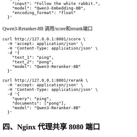
"input"
: 
"Follow the white rabbit."
,

"model"
: 
"Qwen3-Embedding-8B"
,

"encoding_format"
: 
"float"
Qwen3-Reranker-8B 调用/score和rerank端口
curl http:
//127.0.0.1:8001/score \

  -H 'accept: application/json' \

  -H 'Content-Type: application/json' \

  -d '{
"text_1"
: 
"ping"
,

"text_2"
: 
"pong"
,

"model"
: 
"Qwen3-Reranker-8B"
  }'

curl http:
//127.0.0.1:8001/rerank \

  -H 'accept: application/json' \

  -H 'Content-Type: application/json' \

  -d '{
"query"
: 
"ping"
,

"documents"
: [
"pong"
],

"model"
: 
"Qwen3-Reranker-8B"
四、Nginx 代理共享 8080 端口