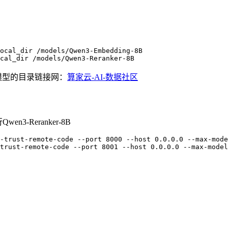
ocal_dir /models/Qwen
3
-Embedding-
8
cal_dir /models/Qwen
3
-Reranker-
8
模型的目录链接网：
算家云-AI-数据社区
n3-Reranker-8B
-trust-remote-code --port 
8000
 --host 
0.0.0.0
 --max-mode
trust-remote-code --port 
8001
 --host 
0.0.0.0
 --max-model