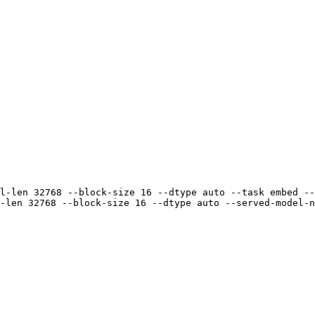
l-len 
32768
 --block-size 
16
 --dtype auto --task embed --
-len 
32768
 --block-size 
16
 --dtype auto --served-model-n