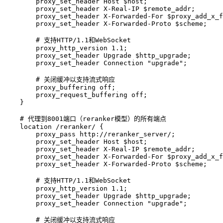
proxy_set_header
 Host $host;

proxy_set_header
 X-Real-IP $remote_addr;

proxy_set_header
 X-Forwarded-For $proxy_add_x_f
proxy_set_header
 X-Forwarded-Proto $scheme;

# 支持HTTP/1.1和WebSocket
proxy_http_version
1
.
1
;

proxy_set_header
 Upgrade $http_upgrade;

proxy_set_header
 Connection 
"upgrade"
;

# 关闭缓冲以支持流式响应
proxy_buffering
off
;

proxy_request_buffering
off
;

    }

# 代理到8001端口（reranker模型）的所有端点
location
 /reranker/ {

proxy_pass
 http://reranker_server/;

proxy_set_header
 Host $host;

proxy_set_header
 X-Real-IP $remote_addr;

proxy_set_header
 X-Forwarded-For $proxy_add_x_f
proxy_set_header
 X-Forwarded-Proto $scheme;

# 支持HTTP/1.1和WebSocket
proxy_http_version
1
.
1
;

proxy_set_header
 Upgrade $http_upgrade;

proxy_set_header
 Connection 
"upgrade"
;

# 关闭缓冲以支持流式响应