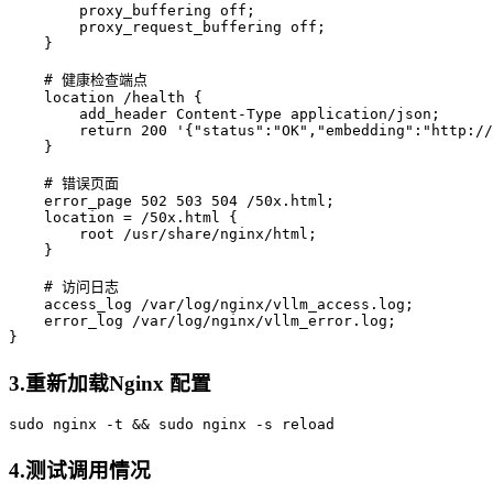
proxy_buffering
off
;

proxy_request_buffering
off
;

    }

# 健康检查端点
location
 /health {

add_header
 Content-Type application/json;

return
200
'{"status":"OK","embedding":"http://
    }

# 错误页面
error_page
502
503
504
 /50x.html;

location
 = /50x.html {

root
 /usr/share/nginx/html;

    }

# 访问日志
access_log
 /var/log/nginx/vllm_access.log;

error_log
 /var/log/nginx/vllm_error.log;

3.重新加载Nginx 配置
sudo
4.测试调用情况