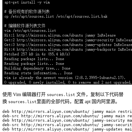
使用 Vim 编辑器打开
文件，复制以下代码替
sources.list
换
里面的全部代码，配置 apt 国内阿里源。
sources.list
deb
 http://mirrors.aliyun.com/ubuntu/ jammy main restri
deb-src http://mirrors.aliyun.com/ubuntu/ jammy main re
deb http://mirrors.aliyun.com/ubuntu/ jammy-security ma
deb-src http://mirrors.aliyun.com/ubuntu/ jammy-securit
deb http://mirrors.aliyun.com/ubuntu/ jammy-updates mai