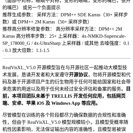
（面部不对称，眼睛不对称，变形的眼睛，变形的嘴巴，张开
的嘴巴） 或另一个负面提示
推荐生成参数： 采样方法：DPM++ SDE Karras（30+ 采样步
数）或 DPM++ 2M Karras（50+ 采样步数）
推荐高分辨率修复参数： 高分辨率采样方法：DPM++ 2M
Karras 高分辨率步数：25+ 上采样器：4x-NMKD-Superscale-
SP_178000_G / 4x-UltraSharp 上采样器 / 或其他 去噪强度：0.1
- 0.3 放大倍数：1.1-1.5
RealVisXL_V5.0 开源模型旨在与开源社区一起推动大模型技
术发展，恳请开发者和大家遵守
开源协议
，勿将开源模型和代
码及基于开源项目产生的衍生物用于任何可能给国家和社会带
来危害的用途以及用于任何未经过安全评估和备案的服务。
目
前，本项目团队未基于 TRELLIS 开发任何应用，包括网页
端、安卓、苹果 iOS 及 Windows App 等应用。
尽管模型在训练的各个阶段都尽力确保数据的合规性和准确
性，但由于 RealVisXL_V5.0 模型规模较小，且模型受概率随
机性因素影响，无法保证输出内容的准确性，且模型易被误