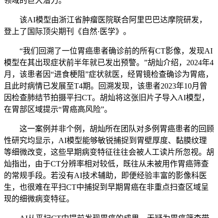
领域的巨大潜力。
该AI模型由浙江省肿瘤医院联合阿里巴巴达摩院研发，
登上了国际顶尖期刊《自然·医学》。
“我们回溯了一位胃癌患者确诊前的所有CT影像，发现AI
模型在其出现症状前半年就已发出预警。”胡灿介绍，2024年4
月，该患者因“进食梗阻”症状就医，经胃镜检查确诊为胃癌，
且此时病情已发展至T4期。回溯发现，该患者2023年10月曾
因检查肺结节拍摄平扫CT。胡灿将这张旧片子导入AI模型，
在胃部区域提示“胃癌高风险”。
这一案例并非个例，胡灿所在团队对多例胃癌患者的回顾
性研究均显示，AI模型能够敏锐捕捉到胃壁厚度、黏膜纹理
等细微改变，这些早期病变特征往往会被人工读片所忽视。胡
灿指出，由于CT分辨率相对较低，既往从未被用作胃癌筛查
的常规手段。若没有AI技术辅助，即便经验丰富的影像科医
生，也很难在平扫CT中捕捉到早期胃癌在非重点扫查区域呈
现的细微病变特征。