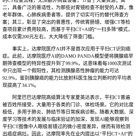
的CT检查流程，无须额外购置设备，节省了大量资源；其
二，具备广泛的普适性，为那些对胃镜检查不耐受的人群，像
老年群体、心肺疾病患者等，提供了切实可行的替代筛查方
案；其三，彰显了突出的普惠性，传统胃肠镜、增强CT等检
查项目累计费用较高，而基于平扫CT+AI的“一扫多筛”模式，
成本仅需200元左右，大大降低了筛查门槛。
事实上，达摩院医疗AI并不是首次应用于平扫CT识别癌
症。此前，达摩院医疗AI的DAMO PANDA模型便将胰腺癌早
期筛查模型的特异性提升到了99.9%，这意味着每1000次测试
中只出现一个假阳性，其检测胰腺恶性肿瘤的能力可达
92.9%，鉴别胰腺癌的能力比放射科医生独立判断时的平均表
现提高了34.1%。
阿里巴巴达摩院高级算法专家夏英达表示，平扫CT普遍
被百姓所接受，大量用于各类的门诊、体检场景。它的对比度
极低，多用于肺炎、肺结节等日常疾病诊断。随着大数据、深
度学习等技术的发展与临床验证的加深，发现AI能够观察到
平扫CT图像中人眼极易错过的微小密度差异，继而有效检测
出癌症病灶。因此，达摩院率先在业内提出以“平扫CT+AI”的