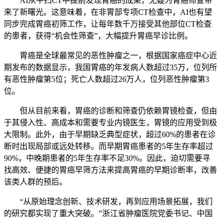
AI从平扫CT中提前发现胃癌的成果，无疑为胃癌筛查带
来了新曙光。这意味着，在非胃部专项CT检查中，AI也有望
同步完成胃癌初筛工作，让每年数千万接受其他部位CT检查
的患者，获得“机会性筛查”，大幅提升胃癌早诊比例。
胃癌是全球最常见的恶性肿瘤之一，根据国家癌症中心近
期发布的数据显示，我国胃癌的年发病人数超过35万，位列所
有恶性肿瘤第5位；死亡人数超过26万人，位列恶性肿瘤第3
位。
但从目前来看，胃癌的诊断和筛查仍依赖胃镜检查，但由
于其侵入性、高成本和需要专业内镜医生，胃镜的应用受到极
大限制。此外，由于早期缺乏典型症状，超过60%的患者在诊
断时出现局部或远处转移。而早期胃癌患者的5年生存率超过
90%，中晚期患者的5年生存率不足30%。因此，迫切需要寻
找高效、便捷的胃癌早筛方法来提高胃癌的早期诊断率，改善
该类人群的预后。
“从原始理念创新、技术研发，再到应用场景拓展，我们
的研究都实现了重大突破。”浙江省肿瘤医院党委书记、中国