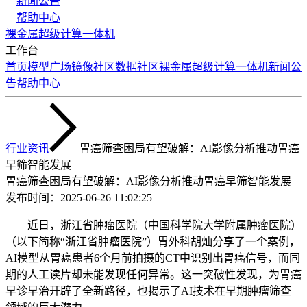
新闻公告
帮助中心
裸金属
超级计算
一体机
工作台
首页
模型广场
镜像社区
数据社区
裸金属
超级计算
一体机
新闻公
告
帮助中心
行业资讯
胃癌筛查困局有望破解：AI影像分析推动胃癌
早筛智能发展
胃癌筛查困局有望破解：AI影像分析推动胃癌早筛智能发展
发布时间：
2025-06-26 11:02:25
近日，浙江省肿瘤医院（中国科学院大学附属肿瘤医院）
（以下简称“浙江省肿瘤医院”）胃外科胡灿分享了一个案例，
AI模型从胃癌患者6个月前拍摄的CT中识别出胃癌信号，而同
期的人工读片却未能发现任何异常。这一突破性发现，为胃癌
早诊早治开辟了全新路径，也揭示了AI技术在早期肿瘤筛查