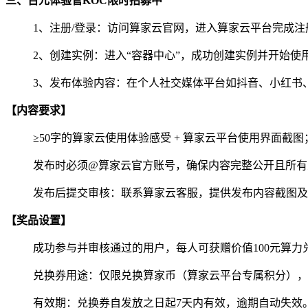
三、百元体验官KOC限时招募中
1、注册/登录：访问算家云官网，进入算家云平台完成注
2、创建实例：进入“容器中心”，成功创建实例并开始使
3、发布体验内容：在个人社交媒体平台如抖音、小红书
【内容要求】
≥50字的算家云使用体验感受 + 算家云平台使用界面截图
发布时必须@算家云官方账号，确保内容完整公开且所有
发布后提交审核：联系算家云客服，提供发布内容截图及
【奖品设置】
成功参与并审核通过的用户，每人可获赠价值100元算力
兑换券用途：仅限兑换算家币（算家云平台专属积分），
有效期：兑换券自发放之日起7天内有效，逾期自动失效