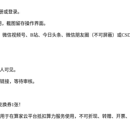
册或登录。
用，截图留存操作界面。
、微信视频号、B站、今日头条、微信朋友圈（不可屏蔽）或CS
；
人可见。
链接，等待审核。
兑换券1张！
用于在算家云平台抵扣算力服务使用，不可折现、转赠、开票、
。