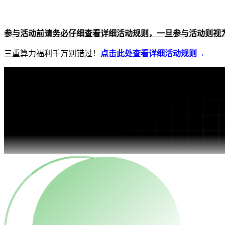
参与活动前请务必仔细查看详细活动规则，一旦参与活动则视
三重算力福利千万别错过！
点击此处查看详细活动规则
→