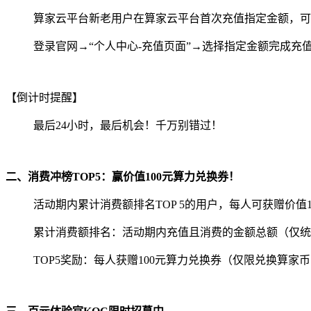
算家云平台新老用户在算家云平台首次充值指定金额，可
登录官网→“个人中心-充值页面”→选择指定金额完成
【倒计时提醒】
最后24小时，最后机会！千万别错过！
二、消费冲榜TOP5：赢价值100元算力兑换券！​
活动期内累计消费额排名TOP 5的用户，每人可获赠价值1
累计消费额排名：活动期内充值且消费的金额总额（仅统
TOP5奖励：每人获赠100元算力兑换券（仅限兑换算家