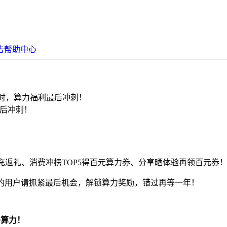
告
帮助中心
4小时，算力福利最后冲刺！
最后冲刺！
首充返礼、消费冲榜TOP5得百元算力券、分享晒体验再领百元券
还未参与的用户请抓紧最后机会，解锁算力奖励，错过再等一年！
0算力！​