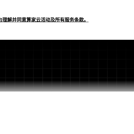
为理解并同意算家云活动及所有服务条款。