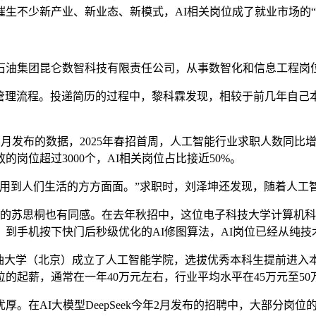
生不少新产业、新业态、新模式，AI相关岗位成了就业市场的“
油集团昆仑数智科技有限责任公司，从事数智化和信息工程岗
管理流程。投递简历的过程中，黎科霖发现，相较于前几年自己
布的数据，2025年春招首周，人工智能行业求职人数同比增长3
的岗位超过3000个，AI相关岗位占比接近50%。
到人们生活的方方面面。”求职时，刘泽坤还发现，随着人工
的苏思桐也有同感。在去年秋招中，这位电子科技大学计算机科
到手机按下快门后秒级优化的AI修图算法，AI岗位已经从纯技
大学（北京）成立了人工智能学院，选拔优秀本科生提前进入
的起薪，通常在一年40万元左右，行业平均水平在45万元至50
在AI大模型DeepSeek今年2月发布的招聘中，大部分岗