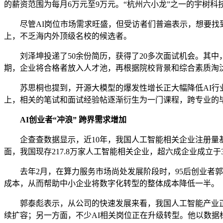
的薪资范围为每月6万元至9万元。“杭州六小龙”之一的宇树科
尽管AI岗位市场需求旺盛，但受访者们普遍表示，想要找到
上，不乏海内外顶级名校的候选者。
刘泽坤投递了50余份简历，获得了20多次面试机会。其中，
期，企业将合格者放入人才池，再根据院校背景和综合素质淘
苏思桐也提到，开源大模型的爆发性增长正大幅降低AI行业
上，相关的笔试和面试经验帖逐渐衍生为一门课程，跨专业的
AI创业者“冲浪” 跨界需求增加
企查查数据显示，近10年，我国人工智能相关企业注册量基本逐年
面，我国现存217.8万家人工智能相关企业，超六成企业成立于3年
去年2月，在算力服务市场尚处发展阶段时，95后创业者郭
成本，从而帮助中小企业将数字化转型的整体成本降低一半。
郭泰彪表示，从公司的快速发展来看，我国人工智能产业正
续扩容；另一方面，不少AI相关岗位正在升级转型。他以数据