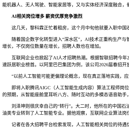
能机器人、无人驾驶、智能家居等，又与实体经济深度融合，催
AI相关岗位增多 薪资优厚竞争激烈
这几天，黎科霖正忙着租房，这个月中旬他就要入职中国石
随着国企数字化转型进入“深水区”，AI技术正重构生产与
增长，不仅岗位数量在增长，招聘人数也在增加。
互联网企业也掀起了AI人才招聘热潮。根据智联招聘今年2月发
速跃居职业榜首。以阿里巴巴集团为例，该公司2026届春招开放
“以前人工智能可能更偏理论概念，现在真正落地实践，应用
即将入职腾讯AIGC（人工智能生成内容）算法工程师岗位
的预期，从智能座舱里耳听八方、随时互动的多模态语音助手，
刘泽坤则很庆幸自己的“转行”。大二时，他所在的中国石油
油类专业转到了人工智能专业。据他观察，互联网企业算法岗位
记者在各大招聘平台检索发现，人工智能相关岗位的待遇优厚。