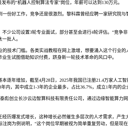
技发布的“机器人控制算法专家”岗位，年薪可以达到130万元。
一份好工作，竞争还是很激烈。黎科霖曾经应聘一家研究院与
不少公司设置3轮专业面试，部分甚至会进行4轮评估。“竞争
汰一批人。
的技术门槛。各类实战教程在网上激增，想要涌入这个行业的
毕业生试图借助知识付费，跻身新一轮技术革命的风口中。
增加，截至4月28日，2025年我国已注册21.4万家人工智
内，其中成立1-3年的企业最多，占比36.7%，成立1年内的企业
泰彪创立长沙云边智算科技有限责任公司，通过边缘智能算力网
经历爆发式增长，这种增长必然催生多层次的人才需求，产生大
标注岗为例说明，“这个岗位早期被视为简单重复劳动，但是现