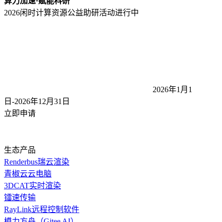
算力加速·赋能科研
2026闲时计算资源公益助研活动
进行中
2026年1月1
日-2026年12月31
日
立即申请
生态产品
Renderbus瑞云渲染
青椒云云电脑
3DCAT实时渲染
镭速传输
RayLink远程控制软件
模力方舟（Gitee AI）