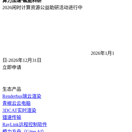
算力加速·赋能科研
2026闲时计算资源公益助研活动
进行中
2026年1月1
日-2026年12月31
日
立即申请
生态产品
Renderbus瑞云渲染
青椒云云电脑
3DCAT实时渲染
镭速传输
RayLink远程控制软件
模力方舟（Gitee AI）