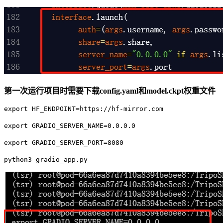
第一次运行项目时需要下载config.yaml和model.ckpt权重文件
export HF_ENDPOINT=https://hf-mirror.com
export GRADIO_SERVER_NAME=0.0.0.0
export GRADIO_SERVER_PORT=8080
python3 gradio_app.py