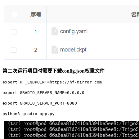
第二次运行项目时需要下载config.json权重文件
export HF_ENDPOINT=https://hf-mirror.com
export GRADIO_SERVER_NAME=0.0.0.0
export GRADIO_SERVER_PORT=8080
python3 gradio_app.py