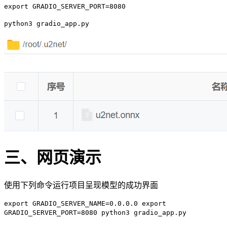
export GRADIO_SERVER_PORT=8080
python3 gradio_app.py
三、网页演示
使用下列命令运行项目呈现模型的成功界面
export GRADIO_SERVER_NAME=0.0.0.0 export
GRADIO_SERVER_PORT=8080 python3 gradio_app.py