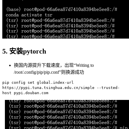
5. 安装pytorch
换国内源提升下载速度，出现“Writing to
/root/.config/pip/pip.conf”则换源成功
pip config set global.index-url
https://pypi.tuna.tsinghua.edu.cn/simple --trusted-
host pypi.douban.com