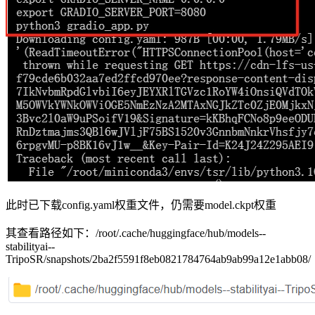
此时已下载config.yaml权重文件，仍需要model.ckpt权重
其查看路径如下：/root/.cache/huggingface/hub/models--
stabilityai--
TripoSR/snapshots/2ba2f5591f8eb0821784764ab9ab99a12e1abb08/