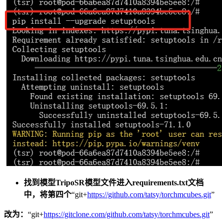
找到模型TripoSR模型文件进入requirements.txt文档
中，将第四个
“git+
https://github.com/tatsy/torchmcubes.git
”
改为：
“git+
https://gitclone.com/github.com/tatsy/torchmcubes.git
”