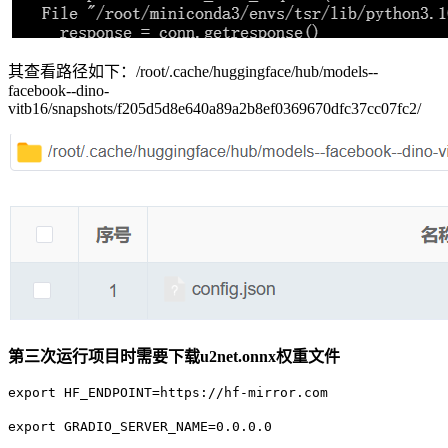
其查看路径如下：/root/.cache/huggingface/hub/models--
facebook--dino-
vitb16/snapshots/f205d5d8e640a89a2b8ef0369670dfc37cc07fc2/
第三次运行项目时需要下载u2net.onnx权重文件
export HF_ENDPOINT=https://hf-mirror.com
export GRADIO_SERVER_NAME=0.0.0.0