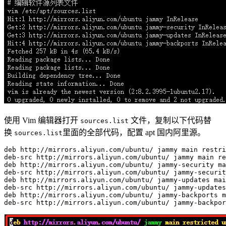
使用 Vim 编辑器打开
文件，复制以下代码替
sources.list
换
里面的全部代码，配置 apt 国内阿里源。
sources.list
deb
 http://mirrors.aliyun.com/ubuntu/ jammy main restri
deb-src http://mirrors.aliyun.com/ubuntu/ jammy main re
deb http://mirrors.aliyun.com/ubuntu/ jammy-security ma
deb-src http://mirrors.aliyun.com/ubuntu/ jammy-securit
deb http://mirrors.aliyun.com/ubuntu/ jammy-updates mai
deb-src http://mirrors.aliyun.com/ubuntu/ jammy-updates
deb http://mirrors.aliyun.com/ubuntu/ jammy-backports m