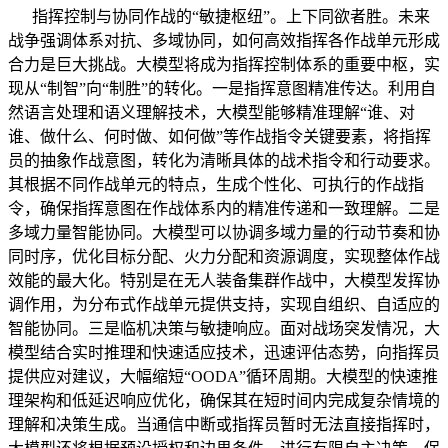
指挥控制与协同作战的“敏捷枢纽”。上下同欲者胜。未来
战争强调体系对抗、多域协同，如何高效指挥各作战单元形成
合力是巨大挑战。大模型将成为指挥控制体系的重要中枢，实
现从“制智”向“制胜”的转化。一是指挥意图精准传达。利用自
然语言处理和语义理解技术，大模型能够精准理解“谁、对
谁、做什么、何时做、如何做”等作战指令关键要素，将指挥
员的抽象作战意图，转化为清晰具体的战术指令和行动要求。
其根据不同作战单元的特点，生成个性化、可执行的作战指
令，确保指挥意图在作战体系内的精准传递和一致理解。二是
多域力量智能协同。大模型可以协调多域力量的行动节奏和协
同时序，优化目标分配、火力分配和资源调度，实现整体作战
效能的最大化。特别是在无人装备集群作战中，大模型发挥协
调作用，为分布式作战单元提供支持，实现自组织、自适应的
智能协同。三是临机决策与敏捷响应。面对战场突发情况，大
模型结合实时推理和快速适应技术，迅速评估态势，向指挥员
提供应对建议，大幅缩短“OODA”循环周期。大模型的快速推
理架构和低延迟响应优化，确保其在短时间内完成复杂情境的
理解和决策生成。当通信中断或指挥员暂时无法直接指挥时，