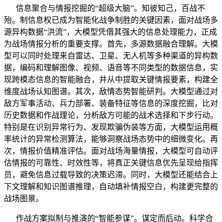
信息聚合与情报挖掘的“超级大脑”。知彼知己，百战不
殆。制信息权已成为智能化战争制胜的关键因素，面对战场多
源异构数据“洪流”，大模型凭借其强大的信息处理能力，正成
为战场情报分析的重要支撑。首先，多源数据融合理解。大模
型可以同时处理来自雷达、卫星、无人机等多种渠道的异构数
据，编码和理解图像、视频、语音等不同类型的数据信息，实
现跨模态信息的智能融合，并从中提取关键情报要素，构建全
维度战场认知图谱。其次，敌情态势智能研判。大模型通过对
敌方军事活动、兵力部署、装备特征等信息的深度挖掘，比对
历史数据和作战理论，分析敌方可能的战术选择和下步行动。
特别是在识别异常行为、发现欺骗伪装等方面，大模型运用概
率统计的异常检测算法，能够洞察战场态势中的细微变化。再
次，情报价值精准评估。面对战场海量情报，大模型可自动评
估情报的可靠性、时效性等，将真正关键信息优先呈现给指挥
员，避免信息过载导致的决策迟滞。同时，大模型还能结合上
下文理解和知识图谱推理，自动填补情报空白，构建更完整的
战场图景。
作战方案拟制与推演的“智能参谋”。谋定而后动。科学合