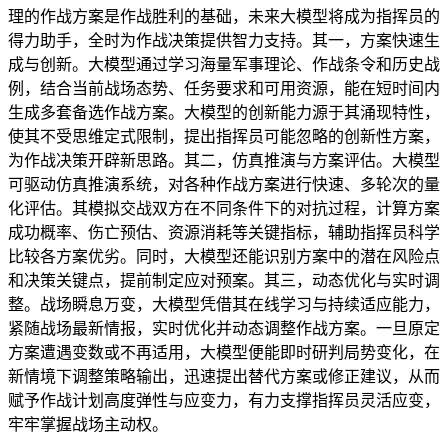
理的作战方案是作战胜利的基础，未来大模型将成为指挥员的
得力助手，全时为作战决策提供智力支持。其一，方案快速生
成与创新。大模型通过学习海量军事理论、作战条令和历史战
例，结合当前战场态势、任务要求和可用资源，能在短时间内
生成多套备选作战方案。大模型的创新能力源于其涌现特性，
使其不受思维定式限制，提出指挥员可能忽略的创新性方案，
为作战决策开辟新思路。其二，仿真推演与方案评估。大模型
可驱动仿真推演系统，对各种作战方案进行快速、多轮次的量
化评估。其模拟交战双方在不同条件下的对抗过程，计算方案
成功概率、伤亡预估、资源消耗等关键指标，辅助指挥员科学
比较各方案优劣。同时，大模型还能识别方案中的潜在风险点
和决策关键点，提前制定应对预案。其三，动态优化与实时调
整。战场瞬息万变，大模型凭借其在线学习与持续适应能力，
紧随战场最新情报，实时优化并动态调整作战方案。一旦原定
方案遭遇变数或不再适用，大模型便能即时研判局势变化，在
新情境下调整策略输出，迅速提出替代方案或修正建议，从而
赋予作战计划高度弹性与应变力，有力支撑指挥员灵活应变，
牢牢掌握战场主动权。