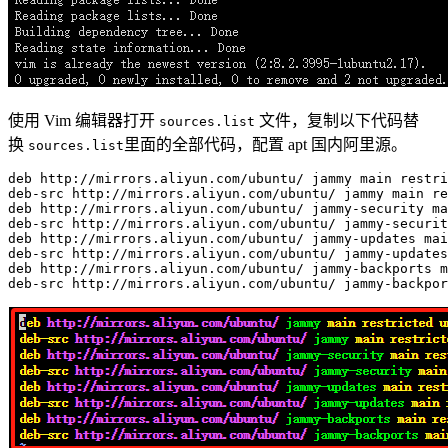
使用 Vim 编辑器打开
文件，复制以下代码替
sources.list
换
里面的全部代码，配置 apt 国内阿里源。
sources.list
deb
 http://mirrors.aliyun.com/ubuntu/ jammy main restri
deb-src http://mirrors.aliyun.com/ubuntu/ jammy main re
deb http://mirrors.aliyun.com/ubuntu/ jammy-security ma
deb-src http://mirrors.aliyun.com/ubuntu/ jammy-securit
deb http://mirrors.aliyun.com/ubuntu/ jammy-updates mai
deb-src http://mirrors.aliyun.com/ubuntu/ jammy-updates
deb http://mirrors.aliyun.com/ubuntu/ jammy-backports m