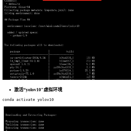
激活“yolov10"虚拟环境
conda