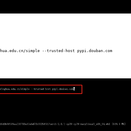
hua.edu.cn/simple 
--trusted-host pypi.douban.com