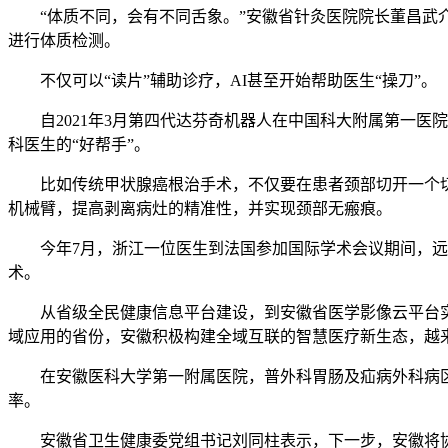
“体质不同，会有不同舌象。”安徽省针灸医院院长董昌武介
进行体质检测。
不仅可以“读片”辅助诊疗，AI甚至开始帮助医生“操刀”。
自2021年3月第四代达芬奇机器人在中国科大附属第一医院
科医生的“好帮手”。
比如传统甲状腺癌根治手术，不仅要在患者颈部切开一个切口
机械臂，提高剥离病灶的精准性，并实现颈部无瘢痕。
今年7月，浙江一位医生到法国参加国际学术会议期间，远程
术。
从省级全民健康信息平台建设，到安徽省医学影像云平台实现
域应用的省份，安徽积极构建全域互联的智慧医疗新生态，越来
在安徽医科大学第一附属医院，普外科胃肠及疝病外科病区主
率。
安徽省卫生健康委党组书记刘同柱表示，下一步，安徽将协