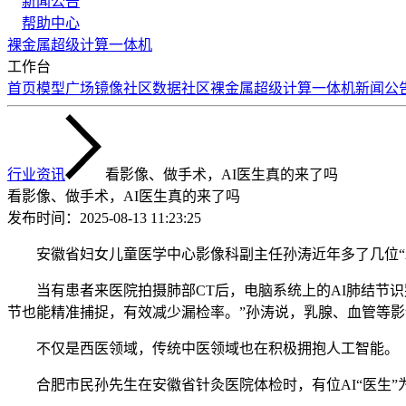
新闻公告
帮助中心
裸金属
超级计算
一体机
工作台
首页
模型广场
镜像社区
数据社区
裸金属
超级计算
一体机
新闻公
行业资讯
看影像、做手术，AI医生真的来了吗
看影像、做手术，AI医生真的来了吗
发布时间：
2025-08-13 11:23:25
安徽省妇女儿童医学中心影像科副主任孙涛近年多了几位“A
当有患者来医院拍摄肺部CT后，电脑系统上的AI肺结节识别
节也能精准捕捉，有效减少漏检率。”孙涛说，乳腺、血管等影像
不仅是西医领域，传统中医领域也在积极拥抱人工智能。
合肥市民孙先生在安徽省针灸医院体检时，有位AI“医生”