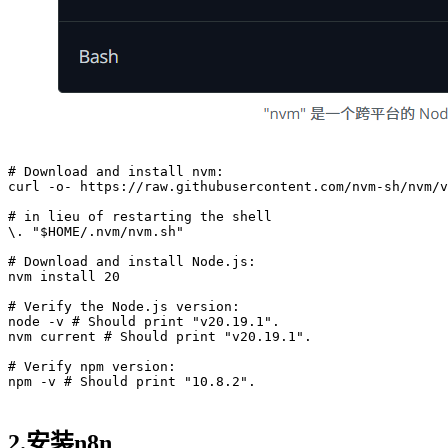
# Download and install nvm:
curl -o- https:
//raw.githubusercontent.com/nvm-sh/nvm/v
# in lieu of restarting the shell
\. 
"
$HOME
/.nvm/nvm.sh"
# Download and install Node.js:
nvm install 
20
# Verify the Node.js version:
node -v 
# Should print "v20.19.1".
nvm current 
# Should print "v20.19.1".
# Verify npm version:
npm -v 
# Should print "10.8.2".
2.安装n8n