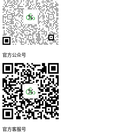
官方公众号
官方客服号