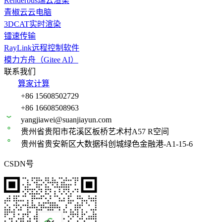
Renderbus瑞云渲染
青椒云云电脑
3DCAT实时渲染
镭速传输
RayLink远程控制软件
模力方舟（Gitee AI）
联系我们
算家计算
+86 15608502729
+86 16608508963
yangjiawei@suanjiayun.com
贵州省贵阳市花溪区板桥艺术村A57 R空间
贵州省贵安新区大数据科创城绿色金融港-A1-15-6
CSDN号