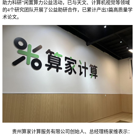
助力科研”闲置算力公益活动，已与天文、计算机视觉等领域
的4个研究团队开展了公益助研合作，已累计产出3篇高质量学
术论文。
贵州算家计算服务有限公司创始人、总经理杨家维表示：