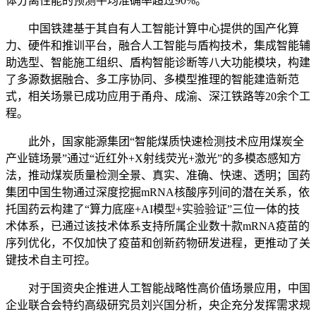
体分离性能的预测平均准确率超过90%。
中国铁建基于其自有人工智能计算中心提供的国产化算
力、硬件和推训平台，融合人工智能与盾构技术，集成智能辅
助选型、智能施工组织、盾构智能诊断等八大功能模块，构建
了多源数据融合、多工序协同、多模型推理的智能建造新范
式，相关场景已成功应用于甬舟、成渝、深江铁路等20余个工
程。
此外，国家能源集团“智能煤质快速检测技术应用煤炭全
产业链场景”通过“近红外+X射线荧光+激光”的多模态感知方
法，推动煤炭质量检测全景、真实、准确、快速、透明；国药
集团中国生物通过深度挖掘mRNA核酸序列间的潜在关系，依
托国药云构建了“算力底座+AI模型+实验验证”三位一体的技
术体系，已通过该技术体系支持所属企业数十款mRNA疫苗的
序列优化，不仅加快了疫苗和创新药物研发进程，更推动了关
键技术自主可控。
对于国资央企推进人工智能战略性高价值场景应用，中国
企业联合会特约高级研究员刘兴国分析，央企充分发挥需求规