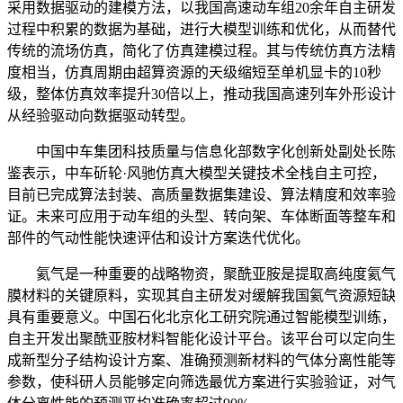
采用数据驱动的建模方法，以我国高速动车组20余年自主研发
过程中积累的数据为基础，进行大模型训练和优化，从而替代
传统的流场仿真，简化了仿真建模过程。其与传统仿真方法精
度相当，仿真周期由超算资源的天级缩短至单机显卡的10秒
级，整体仿真效率提升30倍以上，推动我国高速列车外形设计
从经验驱动向数据驱动转型。
中国中车集团科技质量与信息化部数字化创新处副处长陈
鉴表示，中车斫轮·风驰仿真大模型关键技术全栈自主可控，
目前已完成算法封装、高质量数据集建设、算法精度和效率验
证。未来可应用于动车组的头型、转向架、车体断面等整车和
部件的气动性能快速评估和设计方案迭代优化。
氦气是一种重要的战略物资，聚酰亚胺是提取高纯度氦气
膜材料的关键原料，实现其自主研发对缓解我国氦气资源短缺
具有重要意义。中国石化北京化工研究院通过智能模型训练，
自主开发出聚酰亚胺材料智能化设计平台。该平台可以定向生
成新型分子结构设计方案、准确预测新材料的气体分离性能等
参数，使科研人员能够定向筛选最优方案进行实验验证，对气