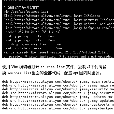
使用 Vim 编辑器打开
文件，复制以下代码替
sources.list
换
里面的全部代码，配置 apt 国内阿里源。
sources.list
deb
 http://mirrors.aliyun.com/ubuntu/ jammy main restri
deb-src http://mirrors.aliyun.com/ubuntu/ jammy main re
deb http://mirrors.aliyun.com/ubuntu/ jammy-security ma
deb-src http://mirrors.aliyun.com/ubuntu/ jammy-securit
deb http://mirrors.aliyun.com/ubuntu/ jammy-updates mai
deb-src http://mirrors.aliyun.com/ubuntu/ jammy-updates
deb http://mirrors.aliyun.com/ubuntu/ jammy-backports m