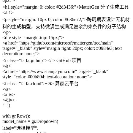
8px;">
<h1 style="margin: 0; color: #2d3436;">MatterGen 分子生成工具
</h1>
<p style="margin: 10px 0; color: #636e72;">跨周期表设计无机材
料的生成模型，支持微调生成满足复杂约束条件的分子结构
</p>
<div style="margin-top: 15px;">
<a href="https://github.com/microsoft/mattergen/tree/main"
target="_blank" style="margin-right: 20px; color: #0984e3; text-
decoration: none;">
<i class="fa fa-github"></i> GitHub 项目
</a>
<a href="https://www.suanjiayun.com/" target="_blank"
style="color: #00b894; text-decoration: none;">
<i class="fa fa-cloud"></i> 算家云平台
</a>
</div>
</div>
""")
with gr.Row():
model_name = gr.Dropdown(
label="选择模型",