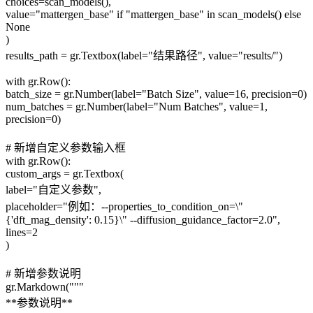
choices=scan_models(),
value="mattergen_base" if "mattergen_base" in scan_models() else
None
)
results_path = gr.Textbox(label="结果路径", value="results/")
with gr.Row():
batch_size = gr.Number(label="Batch Size", value=16, precision=0)
num_batches = gr.Number(label="Num Batches", value=1,
precision=0)
# 新增自定义参数输入框
with gr.Row():
custom_args = gr.Textbox(
label="自定义参数",
placeholder="例如：--properties_to_condition_on=\"
{'dft_mag_density': 0.15}\" --diffusion_guidance_factor=2.0",
lines=2
)
# 新增参数说明
gr.Markdown("""
**参数说明**