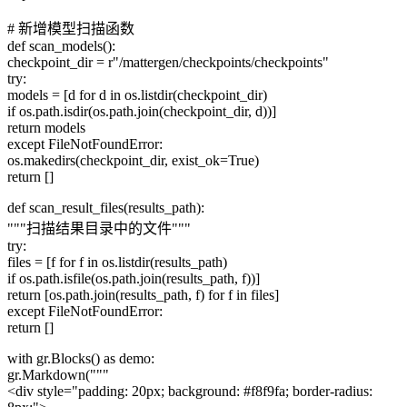
# 新增模型扫描函数
def scan_models():
checkpoint_dir = r"/mattergen/checkpoints/checkpoints"
try:
models = [d for d in os.listdir(checkpoint_dir)
if os.path.isdir(os.path.join(checkpoint_dir, d))]
return models
except FileNotFoundError:
os.makedirs(checkpoint_dir, exist_ok=True)
return []
def scan_result_files(results_path):
"""扫描结果目录中的文件"""
try:
files = [f for f in os.listdir(results_path)
if os.path.isfile(os.path.join(results_path, f))]
return [os.path.join(results_path, f) for f in files]
except FileNotFoundError:
return []
with gr.Blocks() as demo:
gr.Markdown("""
<div style="padding: 20px; background: #f8f9fa; border-radius: