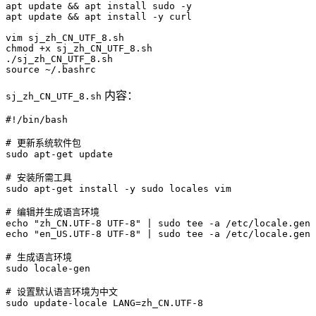
apt 
update
 && apt install sudo -y

apt 
update
 && apt install -y curl

vim sj_zh_CN_UTF_8.
sh
chmod +x sj_zh_CN_UTF_8.
sh
./sj_zh_CN_UTF_8.
sh
内容：
sj_zh_CN_UTF_8.sh
#!/bin/bash
# 更新系统软件包
sudo apt-get update

# 安装所需工具
sudo apt-get install -y sudo locales vim

# 编辑并生成语言环境
echo
"zh_CN.UTF-8 UTF-8"
echo
"en_US.UTF-8 UTF-8"
 | sudo tee -a /etc/locale.gen

# 生成语言环境
sudo locale-gen

# 设置默认语言环境为中文
sudo update-locale LANG=zh_CN.UTF-8
