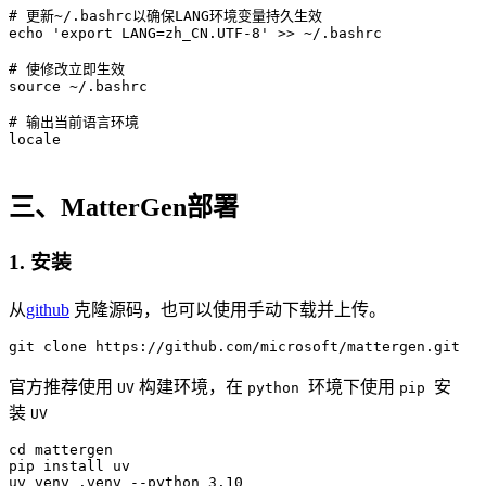
# 更新~/.bashrc以确保LANG环境变量持久生效
echo
'export LANG=zh_CN.UTF-8'
 >> ~/.bashrc

# 使修改立即生效
source
 ~/.bashrc

# 输出当前语言环境
locale

三、MatterGen部署
1. 安装
从
github
克隆源码，也可以使用手动下载并上传。
git
官方推荐使用
构建环境，在
环境下使用
安
UV
python
pip
装
UV
cd mattergen

pip install uv

uv venv .venv --python 
3.10