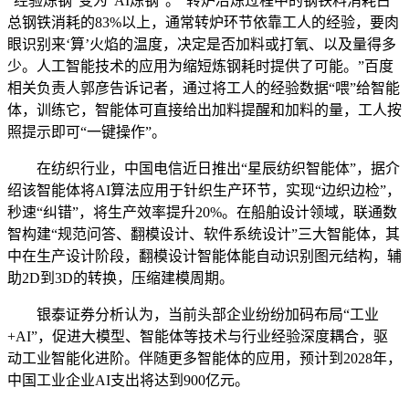
“经验炼钢”变为“AI炼钢”。“转炉冶炼过程中的钢铁料消耗占
总钢铁消耗的83%以上，通常转炉环节依靠工人的经验，要肉
眼识别来‘算’火焰的温度，决定是否加料或打氧、以及量得多
少。人工智能技术的应用为缩短炼钢耗时提供了可能。”百度
相关负责人郭彦告诉记者，通过将工人的经验数据“喂”给智能
体，训练它，智能体可直接给出加料提醒和加料的量，工人按
照提示即可“一键操作”。
在纺织行业，中国电信近日推出“星辰纺织智能体”，据介
绍该智能体将AI算法应用于针织生产环节，实现“边织边检”，
秒速“纠错”，将生产效率提升20%。在船舶设计领域，联通数
智构建“规范问答、翻模设计、软件系统设计”三大智能体，其
中在生产设计阶段，翻模设计智能体能自动识别图元结构，辅
助2D到3D的转换，压缩建模周期。
银泰证券分析认为，当前头部企业纷纷加码布局“工业
+AI”，促进大模型、智能体等技术与行业经验深度耦合，驱
动工业智能化进阶。伴随更多智能体的应用，预计到2028年，
中国工业企业AI支出将达到900亿元。