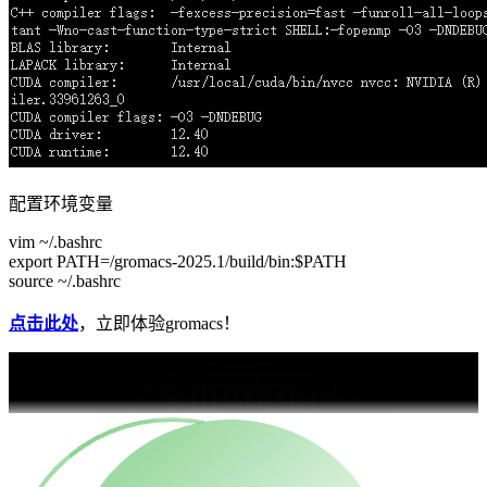
配置环境变量
vim ~/.bashrc
export PATH=/gromacs-2025.1/build/bin:$PATH
source ~/.bashrc
点击此处
，立即体验gromacs！