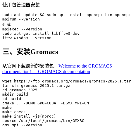
使用包管理器安装
sudo apt 
update
 && sudo apt install openmpi-bin openmpi
mpirun 
--version
# 或

mpiexec 
--version
sudo apt-
get
 install libfftw3-dev

fftw-wisdom 
--version
三、安装Gromacs
从官网下载最新的安装包：
Welcome to the GROMACS
documentation! — GROMACS documentation
wget https:
//ftp.gromacs.org/gromacs/gromacs-2025.1.tar
cd
mkdir
cd
 build

cmake .. -DGMX_GPU=CUDA  -DGMX_MPI=
ON
make

make check

make install -j$(nproc)

source /usr/
local
/gromacs/bin/GMXRC

gmx_mpi --
version