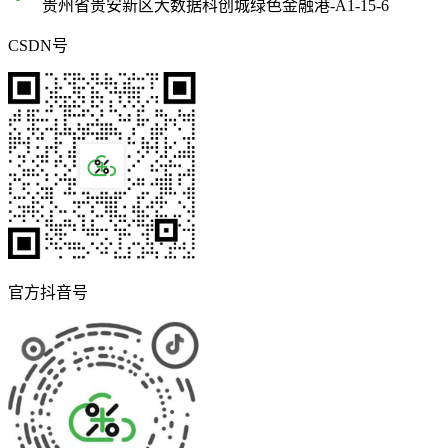
贵州省贵安新区大数据科创城绿色金融港-A1-15-6
CSDN号
官方抖音号