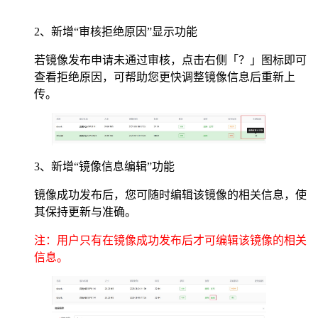
2、新增“审核拒绝原因”显示功能
若镜像发布申请未通过审核，点击右侧「？」图标即可
查看拒绝原因，可帮助您更快调整镜像信息后重新上
传。
3、新增“镜像信息编辑”功能
镜像成功发布后，您可随时编辑该镜像的相关信息，使
其保持更新与准确。
注：用户只有在镜像成功发布后才可编辑该镜像的相关
信息。