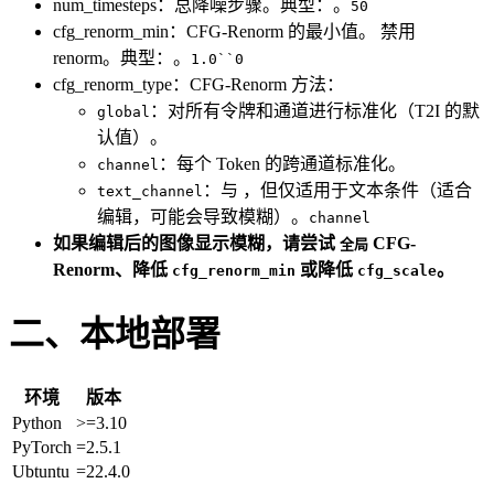
num_timesteps：总降噪步骤。典型：。
50
cfg_renorm_min：CFG-Renorm 的最小值。 禁用
renorm。典型：。
1.0``0
cfg_renorm_type：CFG-Renorm 方法：
：对所有令牌和通道进行标准化（T2I 的默
global
认值）。
：每个 Token 的跨通道标准化。
channel
：与 ，但仅适用于文本条件（适合
text_channel
编辑，可能会导致模糊）。
channel
如果编辑后的图像显示模糊，请尝试
CFG-
全局
Renorm、降低
或降低
。
cfg_renorm_min
cfg_scale
二、本地部署
环境
版本
Python
>=3.10
PyTorch
=2.5.1
Ubtuntu
=22.4.0