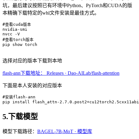
坑，最后建议按照已有环境中Python、PyTorch和CUDA的版
本精确下载特定的whl文件安装是最佳方式。
#查看cuda版本
nvidia-smi

#查看torch版本
pip show torch

选择对应的版本下载到本地
flash-ann下载地址： Releases · Dao-AILab/flash-attention
下面是本人安装的对应版本
#安装flash-ann
pip
 install flash_attn-
2
.
7
.
0
.post
2
+cu
12
torch
2
.
5
cxx
11
abi
5.下载模型
模型下载路径：
BAGEL-7B-MoT · 模型库