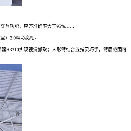
交互功能，应答准确率大于95%……
宝）2.0精彩亮相。
D视觉传感器H3310实现视觉抓取；人形臂结合五指灵巧手，臂展范围可