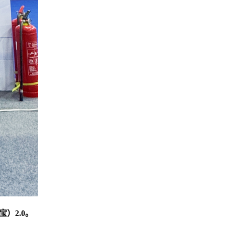
）2.0。