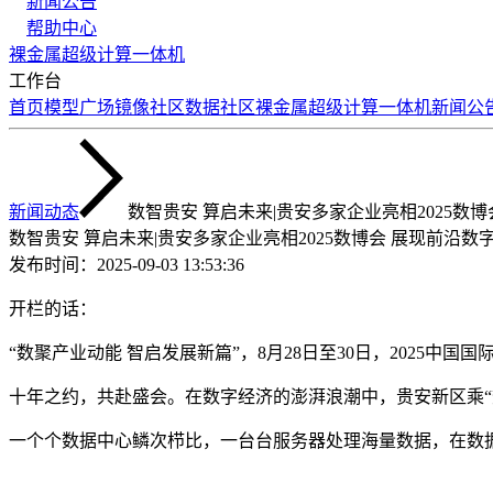
新闻公告
帮助中心
裸金属
超级计算
一体机
工作台
首页
模型广场
镜像社区
数据社区
裸金属
超级计算
一体机
新闻公
新闻动态
数智贵安 算启未来|贵安多家企业亮相2025数
数智贵安 算启未来|贵安多家企业亮相2025数博会 展现前沿数
发布时间：
2025-09-03 13:53:36
开栏的话：
“数聚产业动能 智启发展新篇”，8月28日至30日，2025中
十年之约，共赴盛会。在数字经济的澎湃浪潮中，贵安新区乘“数
一个个数据中心鳞次栉比，一台台服务器处理海量数据，在数