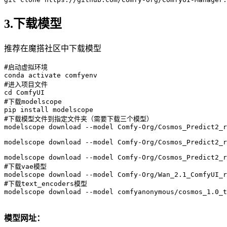
3.下载模型
推荐在魔搭社区中下载模型
#启动虚拟环境
conda
#进入项目文件
cd
#下载modelscope
pip
#下载模型文件到指定文件夹（需要下载三个模型）
modelscope
 download --model Comfy-Org/Cosmos_Predict
2
_r
modelscope
 download --model Comfy-Org/Cosmos_Predict
2
_r
modelscope
 download --model Comfy-Org/Cosmos_Predict
2
_r
#下载vae模型
modelscope
 download --model Comfy-Org/Wan_
2
.
1
_ComfyUI_r
#下载text_encoders模型
modelscope
 download --model comfyanonymous/cosmos_
1
.
0
_t
模型网址：