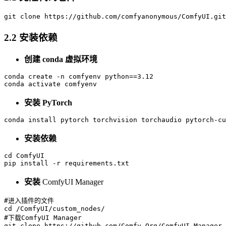
git
2.2 安装依赖
创建 conda 虚拟环境
conda
 create -n comfyenv python==
3
.
12
conda
安装 PyTorch
conda install pytorch torchvision torchaudio pytorch-cu
安装依赖
cd
 ComfyUI

安装
ComfyUI Manager
#进入插件的文件
cd
#下载ComfyUI Manager