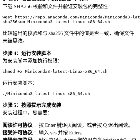
下载 SHA256 校验和文件并验证安装包的完整性：
wget
 https://repo.anaconda.com/miniconda/Miniconda
3
-lat
sha256sum
 Miniconda
3
-latest-Linux-x
86
_
64
比较输出的校验和与.sha256 文件中的值是否一致，确保文件
未被篡改。
步骤 4：运行安装脚本
为安装脚本添加执行权限：
chmod
 +x Miniconda
3
-latest-Linux-x
86
_
64
运行安装脚本：
./Miniconda3-latest-Linux-x86_64.
sh
步骤 5：按照提示完成安装
安装过程中，您需要：
阅读许可协议
：按 Enter 键逐页阅读，或者按 Q 退出阅读。
接受许可协议
：输入 yes 并按 Enter。