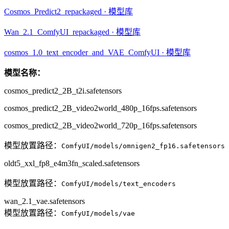
Cosmos_Predict2_repackaged · 模型库
Wan_2.1_ComfyUI_repackaged · 模型库
cosmos_1.0_text_encoder_and_VAE_ComfyUI · 模型库
模型名称：
cosmos_predict2_2B_t2i.safetensors
cosmos_predict2_2B_video2world_480p_16fps.safetensors
cosmos_predict2_2B_video2world_720p_16fps.safetensors
模型放置路径：
ComfyUI/models/omnigen2_fp16.safetensors
oldt5_xxl_fp8_e4m3fn_scaled.safetensors
模型放置路径：
ComfyUI/models/text_encoders
wan_2.1_vae.safetensors
模型放置路径：
ComfyUI/models/vae