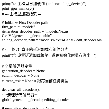
print(f"✅ 主模型已加载到 {understanding_device}")
print_gpu_memory()
# --- 主模型加载结束 ---
# Initialize Flux Decoder paths
flux_path = "models"
generation_decoder_path = "models/Nexus-
GenV2/generation_decoder.bin"
editing_decoder_path = "models/Nexus-GenV2/edit_decoder.bin"
# <--- 修改: 真正的延迟加载和组件分片 ---
print("📦 设置延迟加载策略 - 避免初始化时显存溢出...")
# 全局解码器变量
generation_decoder = None
editing_decoder = None
current_task = None # 跟踪当前任务类型
def clear_all_decoders():
"""清理所有解码器"""
global generation_decoder, editing_decoder
if generation_decoder is not None: