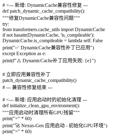
# <--- 新增: DynamicCache兼容性修复 ---
def patch_dynamic_cache_compatibility():
"""修复DynamicCache兼容性问题"""
try:
from transformers.cache_utils import DynamicCache
if not hasattr(DynamicCache, 'is_compileable'):
DynamicCache.is_compileable = lambda self: False
print("✅ DynamicCache兼容性补丁已应用")
except Exception as e:
print(f"⚠️ DynamicCache补丁应用失败: {e}")
# 立即应用兼容性补丁
patch_dynamic_cache_compatibility()
# --- 兼容性修复结束 ---
# <--- 新增: 应用启动时的初始化清理 ---
def initialize_clean_gpu_environment():
"""应用启动时清理所有GPU残留"""
print("=" * 60)
print("🚀 Nexus-Gen 应用启动 - 初始化GPU环境")
print("=" * 60)