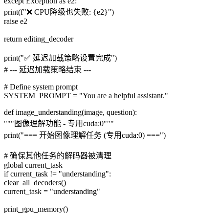
except Exception as e2:
print(f"❌ CPU降级也失败: {e2}")
raise e2
return editing_decoder
print("✅ 延迟加载策略设置完成")
# --- 延迟加载策略结束 ---
# Define system prompt
SYSTEM_PROMPT = "You are a helpful assistant."
def image_understanding(image, question):
"""图像理解功能 - 专用cuda:0"""
print("=== 开始图像理解任务 (专用cuda:0) ===")
# 确保其他任务的解码器被清理
global current_task
if current_task != "understanding":
clear_all_decoders()
current_task = "understanding"
print_gpu_memory()