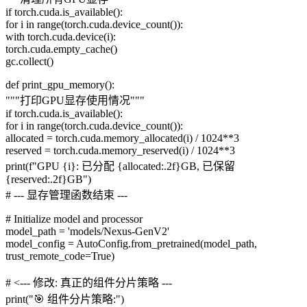
if torch.cuda.is_available():
for i in range(torch.cuda.device_count()):
with torch.cuda.device(i):
torch.cuda.empty_cache()
gc.collect()
def print_gpu_memory():
"""打印GPU显存使用情况"""
if torch.cuda.is_available():
for i in range(torch.cuda.device_count()):
allocated = torch.cuda.memory_allocated(i) / 1024**3
reserved = torch.cuda.memory_reserved(i) / 1024**3
print(f"GPU {i}: 已分配 {allocated:.2f}GB, 已保留
{reserved:.2f}GB")
# --- 显存管理函数结束 ---
# Initialize model and processor
model_path = 'models/Nexus-GenV2'
model_config = AutoConfig.from_pretrained(model_path,
trust_remote_code=True)
# <--- 修改: 真正的组件分片策略 ---
print("🎯 组件分片策略:")