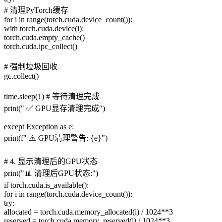
# 清理PyTorch缓存
for i in range(torch.cuda.device_count()):
with torch.cuda.device(i):
torch.cuda.empty_cache()
torch.cuda.ipc_collect()
# 强制垃圾回收
gc.collect()
time.sleep(1) # 等待清理完成
print(" ✅ GPU显存清理完成")
except Exception as e:
print(f" ⚠️ GPU清理警告: {e}")
# 4. 显示清理后的GPU状态
print("📊 清理后GPU状态:")
if torch.cuda.is_available():
for i in range(torch.cuda.device_count()):
try:
allocated = torch.cuda.memory_allocated(i) / 1024**3
reserved = torch.cuda.memory_reserved(i) / 1024**3