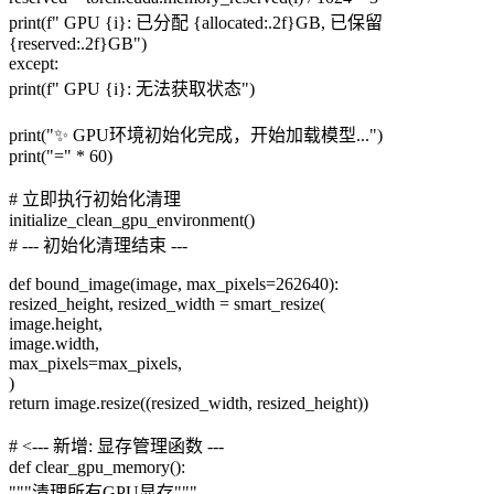
print(f" GPU {i}: 已分配 {allocated:.2f}GB, 已保留
{reserved:.2f}GB")
except:
print(f" GPU {i}: 无法获取状态")
print("✨ GPU环境初始化完成，开始加载模型...")
print("=" * 60)
# 立即执行初始化清理
initialize_clean_gpu_environment()
# --- 初始化清理结束 ---
def bound_image(image, max_pixels=262640):
resized_height, resized_width = smart_resize(
image.height,
image.width,
max_pixels=max_pixels,
)
return image.resize((resized_width, resized_height))
# <--- 新增: 显存管理函数 ---
def clear_gpu_memory():
"""清理所有GPU显存"""