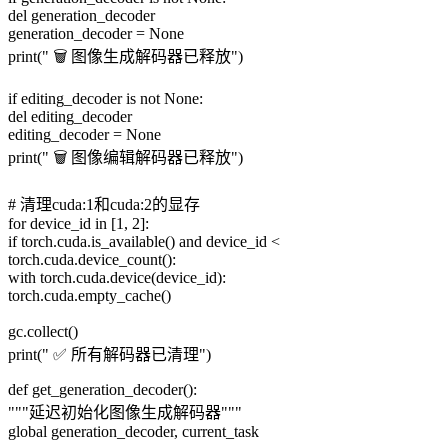
del generation_decoder
generation_decoder = None
print(" 🗑️ 图像生成解码器已释放")
if editing_decoder is not None:
del editing_decoder
editing_decoder = None
print(" 🗑️ 图像编辑解码器已释放")
# 清理cuda:1和cuda:2的显存
for device_id in [1, 2]:
if torch.cuda.is_available() and device_id <
torch.cuda.device_count():
with torch.cuda.device(device_id):
torch.cuda.empty_cache()
gc.collect()
print(" ✅ 所有解码器已清理")
def get_generation_decoder():
"""延迟初始化图像生成解码器"""
global generation_decoder, current_task