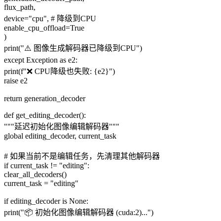
flux_path,
device="cpu", # 降级到CPU
enable_cpu_offload=True
)
print("⚠️ 图像生成解码器已降级到CPU")
except Exception as e2:
print(f"❌ CPU降级也失败: {e2}")
raise e2
return generation_decoder
def get_editing_decoder():
"""延迟初始化图像编辑解码器"""
global editing_decoder, current_task
# 如果当前不是编辑任务，先清理其他解码器
if current_task != "editing":
clear_all_decoders()
current_task = "editing"
if editing_decoder is None:
print("📦 初始化图像编辑解码器 (cuda:2)...")