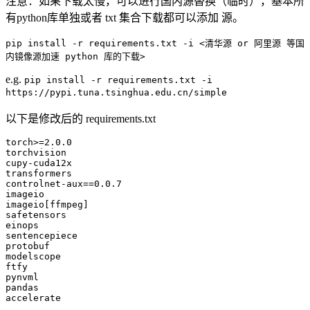
注意：如果下载太慢，可以进行国内源替换（临时），基本所
有python库单独或者 txt 集合下载都可以添加 源。
pip install -r requirements.txt -i <清华源 or 阿里源 等国
内镜像源加速 python 库的下载>
e.g.
pip install -r requirements.txt -i
https://pypi.tuna.tsinghua.edu.cn/simple
以下是修改后的 requirements.txt
torch
>=
2
.
0
.
0
torchvision
cupy
-cuda
12
transformers
controlnet
-aux==
0
.
0
.
7
imageio
imageio
safetensors
einops
sentencepiece
protobuf
modelscope
ftfy
pynvml
pandas
accelerate