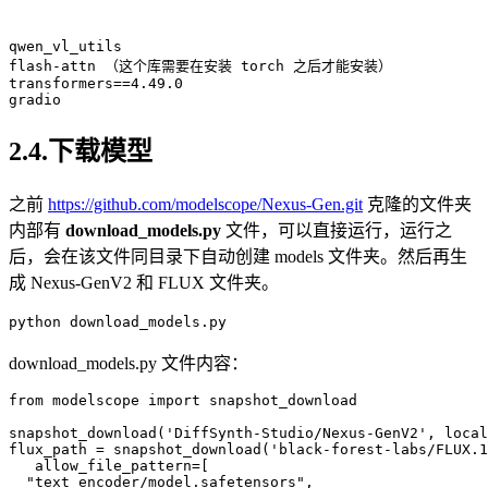
qwen_vl_utils
flash
transformers
==
4
.
49
.
0
gradio
2.4.下载模型
之前
https://github.com/modelscope/Nexus-Gen.git
克隆的文件夹
内部有
download_models.py
文件，可以直接运行，运行之
后，会在该文件同目录下自动创建 models 文件夹。然后再生
成 Nexus-GenV2 和 FLUX 文件夹。
python download_models.py
download_models.py 文件内容：
from
 modelscope 
import
 snapshot_download

snapshot_download(
'DiffSynth-Studio/Nexus-GenV2'
, local
flux_path = snapshot_download(
'black-forest-labs/FLUX.1
   allow_file_pattern=[

"text_encoder/model.safetensors"
,
