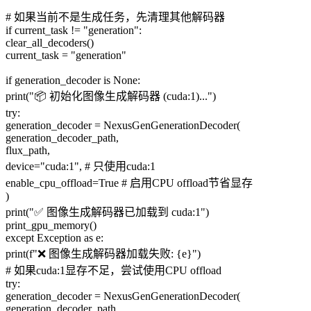
# 如果当前不是生成任务，先清理其他解码器
if current_task != "generation":
clear_all_decoders()
current_task = "generation"
if generation_decoder is None:
print("📦 初始化图像生成解码器 (cuda:1)...")
try:
generation_decoder = NexusGenGenerationDecoder(
generation_decoder_path,
flux_path,
device="cuda:1", # 只使用cuda:1
enable_cpu_offload=True # 启用CPU offload节省显存
)
print("✅ 图像生成解码器已加载到 cuda:1")
print_gpu_memory()
except Exception as e:
print(f"❌ 图像生成解码器加载失败: {e}")
# 如果cuda:1显存不足，尝试使用CPU offload
try:
generation_decoder = NexusGenGenerationDecoder(
generation_decoder_path,