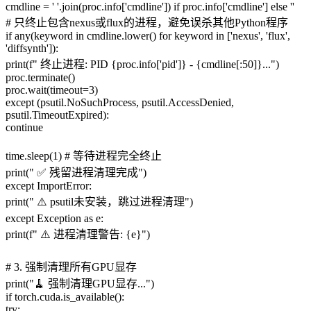
cmdline = ' '.join(proc.info['cmdline']) if proc.info['cmdline'] else ''
# 只终止包含nexus或flux的进程，避免误杀其他Python程序
if any(keyword in cmdline.lower() for keyword in ['nexus', 'flux',
'diffsynth']):
print(f" 终止进程: PID {proc.info['pid']} - {cmdline[:50]}...")
proc.terminate()
proc.wait(timeout=3)
except (psutil.NoSuchProcess, psutil.AccessDenied,
psutil.TimeoutExpired):
continue
time.sleep(1) # 等待进程完全终止
print(" ✅ 残留进程清理完成")
except ImportError:
print(" ⚠️ psutil未安装，跳过进程清理")
except Exception as e:
print(f" ⚠️ 进程清理警告: {e}")
# 3. 强制清理所有GPU显存
print("🧹 强制清理GPU显存...")
if torch.cuda.is_available():
try: