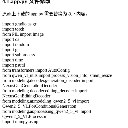
4.1.app.py 文件修改
原git上下载的 app.py 需要替换为以下内容。
import gradio as gr
import torch
from PIL import Image
import os
import random
import gc
import subprocess
import time
import psutil
from transformers import AutoConfig
from qwen_vl_utils import process_vision_info, smart_resize
from modeling.decoder.generation_decoder import
NexusGenGenerationDecoder
from modeling.decoder.editing_decoder import
NexusGenEditingDecoder
from modeling.ar.modeling_qwen2_5_vl import
Qwen2_5_VLForConditionalGeneration
from modeling.ar.processing_qwen2_5_vl import
Qwen2_5_VLProcessor
import numpy as np