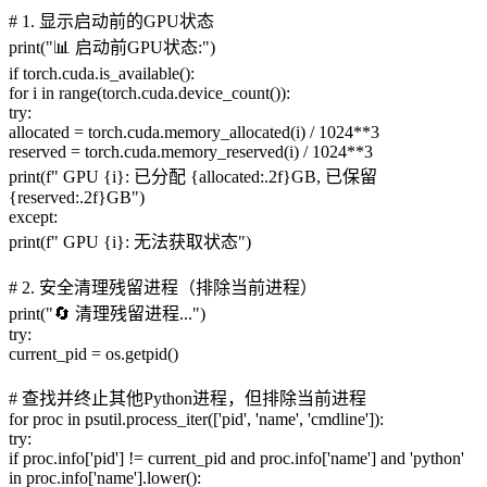
# 1. 显示启动前的GPU状态
print("📊 启动前GPU状态:")
if torch.cuda.is_available():
for i in range(torch.cuda.device_count()):
try:
allocated = torch.cuda.memory_allocated(i) / 1024**3
reserved = torch.cuda.memory_reserved(i) / 1024**3
print(f" GPU {i}: 已分配 {allocated:.2f}GB, 已保留
{reserved:.2f}GB")
except:
print(f" GPU {i}: 无法获取状态")
# 2. 安全清理残留进程（排除当前进程）
print("🔄 清理残留进程...")
try:
current_pid = os.getpid()
# 查找并终止其他Python进程，但排除当前进程
for proc in psutil.process_iter(['pid', 'name', 'cmdline']):
try:
if proc.info['pid'] != current_pid and proc.info['name'] and 'python'
in proc.info['name'].lower():