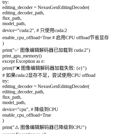
try:
editing_decoder = NexusGenEditingDecoder(
editing_decoder_path,
flux_path,
model_path,
device="cuda:2", # 只使用cuda:2
enable_cpu_offload=True # 启用CPU offload节省显存
)
print("✅ 图像编辑解码器已加载到 cuda:2")
print_gpu_memory()
except Exception as e:
print(f"❌ 图像编辑解码器加载失败: {e}")
# 如果cuda:2显存不足，尝试使用CPU offload
try:
editing_decoder = NexusGenEditingDecoder(
editing_decoder_path,
flux_path,
model_path,
device="cpu", # 降级到CPU
enable_cpu_offload=True
)
print("⚠️ 图像编辑解码器已降级到CPU")