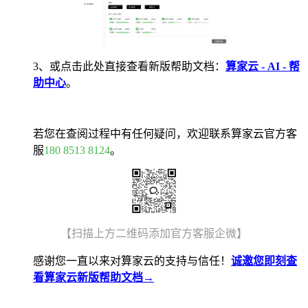
3、或点击此处直接查看新版帮助文档：
算家云 - AI - 帮
助中心
。
若您在查阅过程中有任何疑问，欢迎联系算家云官方客
服
180 8513 8124
。
【扫描上方二维码添加官方客服企微】
感谢您一直以来对算家云的支持与信任！
诚邀您即刻查
看算家云新版帮助文档→