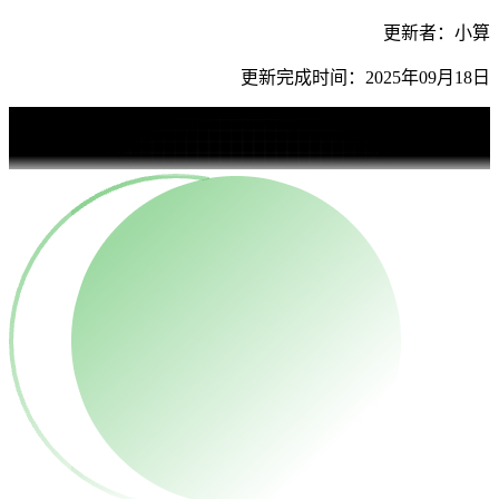
更新者：小算
更新完成时间：2025年09月18日