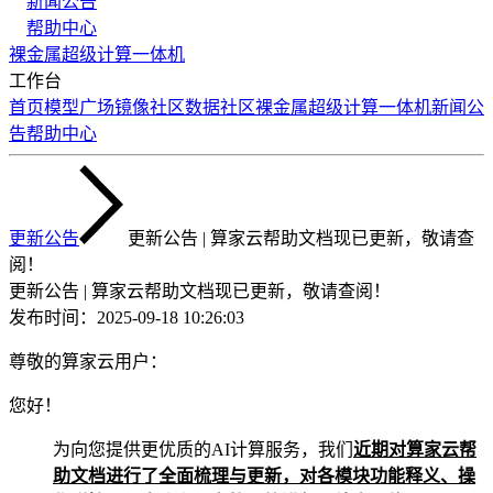
新闻公告
帮助中心
裸金属
超级计算
一体机
工作台
首页
模型广场
镜像社区
数据社区
裸金属
超级计算
一体机
新闻公
告
帮助中心
更新公告
更新公告 | 算家云帮助文档现已更新，敬请查
阅！
更新公告 | 算家云帮助文档现已更新，敬请查阅！
发布时间：
2025-09-18 10:26:03
尊敬的算家云用户：
您好！
为向您提供更优质的AI计算服务，我们
近期对算家云帮
助
文档
进行了全面梳理与更新，
对各
模块
功能释义、操