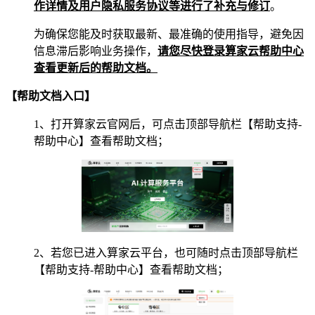
作详情及用户隐私服务协议等
进行了补充与修订
。
为确保您能及时获取最新、最准确的使用指导，避免因
信息滞后影响业务操作，
请您尽快登录算家云帮助中心
查看更新后的帮助文档。
【
帮助
文档
入口
】
1、打开算家云官网后，可点击顶部导航栏【帮助支持-
帮助中心】查看帮助文档；
2、若您已进入算家云平台，也可随时点击顶部导航栏
【帮助支持-帮助中心】查看帮助文档；