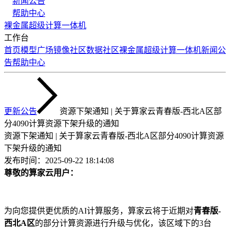
新闻公告
帮助中心
裸金属
超级计算
一体机
工作台
首页
模型广场
镜像社区
数据社区
裸金属
超级计算
一体机
新闻公
告
帮助中心
更新公告
资源下架通知 | 关于算家云青春版-西北A区部
分4090计算资源下架升级的通知
资源下架通知 | 关于算家云青春版-西北A区部分4090计算资源
下架升级的通知
发布时间：
2025-09-22 18:14:08
尊敬的算家云用户：
为向您提供更优质的AI计算服务，算家云将于近期对
青春版-
西北A区
的部分计算资源进行升级与优化，该区域下的3台