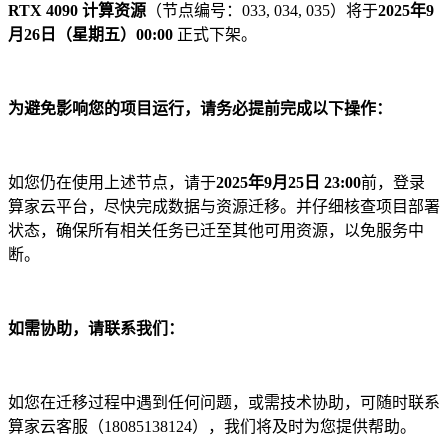
RTX 4090 计算资源
（节点编号：033, 034, 035）将于
2025年9
月26日（星期五）00:00
正式下架。
为避免影响您的项目运行，请务必提前完成以下操作：
如您仍在使用上述节点，请于
2025年9月25日 23:00
前，登录
算家云平台，尽快完成数据与资源迁移。并仔细核查项目部署
状态，确保所有相关任务已迁至其他可用资源，以免服务中
断。
如需协助，请联系我们：
如您在迁移过程中遇到任何问题，或需技术协助，可随时联系
算家云客服（18085138124），我们将及时为您提供帮助。