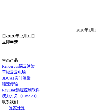
2026年1月1
日-2026年12月31
日
立即申请
生态产品
Renderbus瑞云渲染
青椒云云电脑
3DCAT实时渲染
镭速传输
RayLink远程控制软件
模力方舟（Gitee AI）
联系我们
算家计算