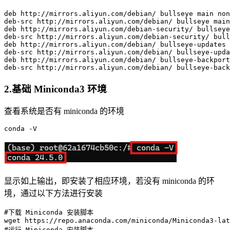
deb http://mirrors.aliyun.com/debian/ bullseye main non
deb-src http://mirrors.aliyun.com/debian/ bullseye main
deb http://mirrors.aliyun.com/debian-security/ bullseye
deb-src http://mirrors.aliyun.com/debian-security/ bull
deb http://mirrors.aliyun.com/debian/ bullseye-updates 
deb-src http://mirrors.aliyun.com/debian/ bullseye-upda
deb http://mirrors.aliyun.com/debian/ bullseye-backport
2.基础 Miniconda3 环境
查看系统是否有 miniconda 的环境
显示如上输出，即安装了相应环境，若没有 miniconda 的环
境，通过以下方法进行安装
#下载 Miniconda 安装脚本
#运行 Miniconda 安装脚本